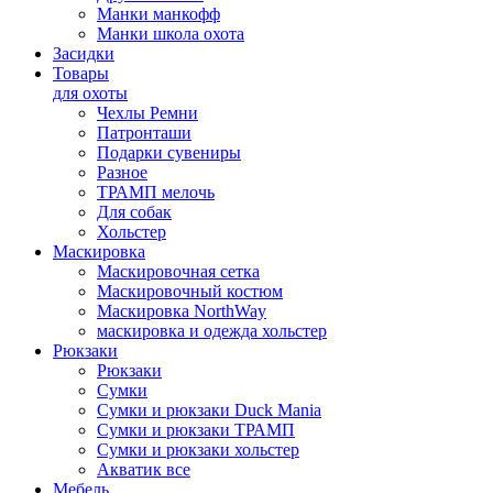
Манки манкофф
Манки школа охота
Засидки
Товары
для охоты
Чехлы Ремни
Патронташи
Подарки сувениры
Разное
ТРАМП мелочь
Для собак
Хольстер
Маскировка
Маскировочная сетка
Маскировочный костюм
Маскировка NorthWay
маскировка и одежда хольстер
Рюкзаки
Рюкзаки
Сумки
Сумки и рюкзаки Duck Mania
Сумки и рюкзаки ТРАМП
Сумки и рюкзаки хольстер
Акватик все
Мебель