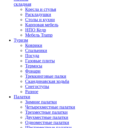
складная
Кресла и стулья
Раскладушки
Столы и кухни
Карповая мебель
НПО Кедр
Мебель Tramp
Туризм
Коврики
Спальники
Посуда
Газовые плиты
Термосы
Фонари
Треккинговые палки
Скандинавская ходьба
Снегоступы
Разное
Палатки
Зимние палатки
Четырехместные палатки
Трехместные палатки
Двухместные палатки
Одноместные палатки
Шестиместные палатки