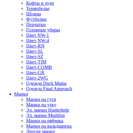
Кофты и худи
Термобелье
Штаны
Футболки
Перчатки
Головные уборы
Цвет NW-1
Цвет NW-4
Цвет-RN
Цвет-SL
Цвет-SZ
Цвет-TIM
Цвет-COMB
Цвет-GR
Цвет-2WG
Одежда Duck Mania
Одежда Final Approach
Манки
Манки на гуся
Манки на утку
Эл. манки Hunterhelp
Эл. манки Murtifon
Манки на рябчика
Манки на вальдшнепа
Другие манки