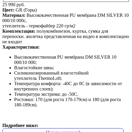
25 990 руб.
Цвет:
GR (Горы)
Материал:
Высококачественная PU мембрана DM SILVER 10
000/10 000с,
утеплитель - термофайбер 220 гр/м2
Комплектация:
полукомбинезон, куртка, сумка для
переноски. жилетка представленная на видео в комплектацию
не входит
Характеристики:
Высококачественная PU мембрана DM SILVER 10
000/10 000;
Влагостойкие швы;
Силиконизированный влагостойкий
утеплитель ThermoLoft;
Температура комфорта: -40С до 0С (в зависимости от
внутренних слоев);
Температура экстрима: до -50С.
Ростовки: 170 (для роста 170-179см) и 180 (для роста
180-189см).
Подробнее ниже: