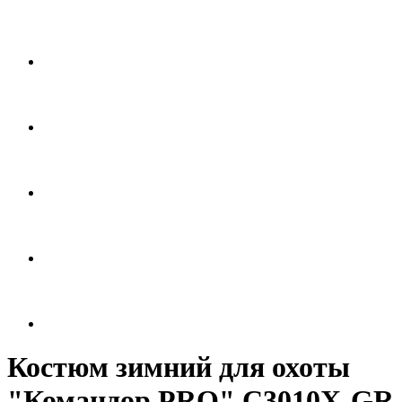
Костюм зимний для охоты
"Командор PRO" С3010X-GR