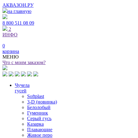
АКВАЗОН.РУ
на главную
8 800
511 08 09
2
ИНФО
0
корзина
МЕНЮ
Что с моим заказом?
Чучела
гусей
Softplast
3-D (новинка)
Белолобый
Гуменник
Серый гусь
Казарка
Плавающие
Живое перо