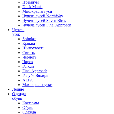
Премиум
Duck Mania
Махокрылы гуси
Чучела гусей NorthWay
Чучела гусей Seven Birds
Чучела гусей Final Approach
Чучела
уток
Softplast
Кряква
Шилохвость
Свиязь
Чернеть
Чирок
Гоголь
Final Approach
Голубь Вяхирь
ALFA
Махокрылы утки
Лешие
Одежда
обувь
Костюмы
Обувь
Одежда