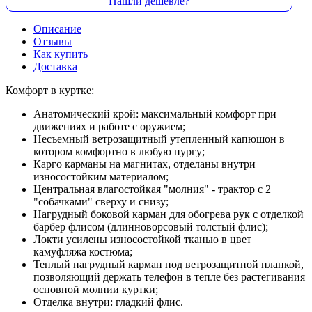
Нашли дешевле?
Описание
Отзывы
Как купить
Доставка
Комфорт в куртке:
Анатомический крой: максимальный комфорт при
движениях и работе с оружием;
Несъемный ветрозащитный утепленный капюшон в
котором комфортно в любую пургу;
Карго карманы на магнитах, отделаны внутри
износостойким материалом;
Центральная влагостойкая "молния" - трактор с 2
"собачками" сверху и снизу;
Нагрудный боковой карман для обогрева рук с отделкой
барбер флисом (длинноворсовый толстый флис);
Локти усилены износостойкой тканью в цвет
камуфляжа костюма;
Теплый нагрудный карман под ветрозащитной планкой,
позволяющий держать телефон в тепле без растегивания
основной молнии куртки;
Отделка внутри: гладкий флис.