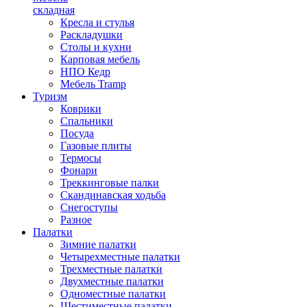
складная
Кресла и стулья
Раскладушки
Столы и кухни
Карповая мебель
НПО Кедр
Мебель Tramp
Туризм
Коврики
Спальники
Посуда
Газовые плиты
Термосы
Фонари
Треккинговые палки
Скандинавская ходьба
Снегоступы
Разное
Палатки
Зимние палатки
Четырехместные палатки
Трехместные палатки
Двухместные палатки
Одноместные палатки
Шестиместные палатки