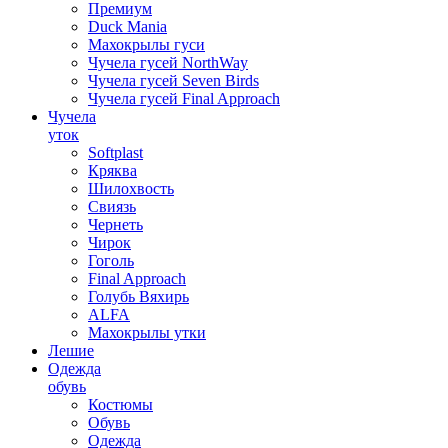
Премиум
Duck Mania
Махокрылы гуси
Чучела гусей NorthWay
Чучела гусей Seven Birds
Чучела гусей Final Approach
Чучела
уток
Softplast
Кряква
Шилохвость
Свиязь
Чернеть
Чирок
Гоголь
Final Approach
Голубь Вяхирь
ALFA
Махокрылы утки
Лешие
Одежда
обувь
Костюмы
Обувь
Одежда