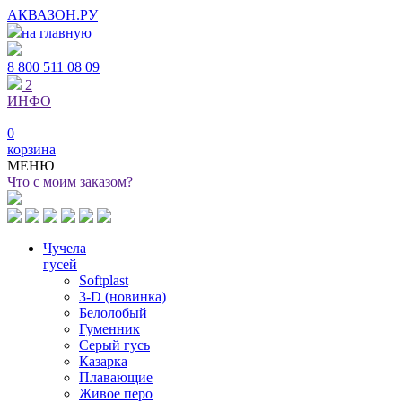
АКВАЗОН.РУ
на главную
8 800
511 08 09
2
ИНФО
0
корзина
МЕНЮ
Что с моим заказом?
Чучела
гусей
Softplast
3-D (новинка)
Белолобый
Гуменник
Серый гусь
Казарка
Плавающие
Живое перо