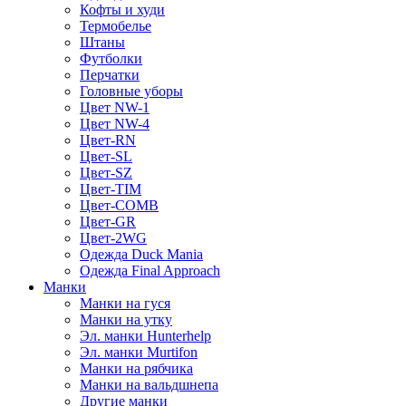
Кофты и худи
Термобелье
Штаны
Футболки
Перчатки
Головные уборы
Цвет NW-1
Цвет NW-4
Цвет-RN
Цвет-SL
Цвет-SZ
Цвет-TIM
Цвет-COMB
Цвет-GR
Цвет-2WG
Одежда Duck Mania
Одежда Final Approach
Манки
Манки на гуся
Манки на утку
Эл. манки Hunterhelp
Эл. манки Murtifon
Манки на рябчика
Манки на вальдшнепа
Другие манки