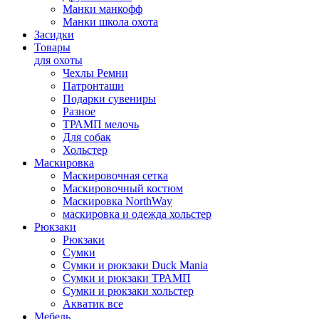
Манки манкофф
Манки школа охота
Засидки
Товары
для охоты
Чехлы Ремни
Патронташи
Подарки сувениры
Разное
ТРАМП мелочь
Для собак
Хольстер
Маскировка
Маскировочная сетка
Маскировочный костюм
Маскировка NorthWay
маскировка и одежда хольстер
Рюкзаки
Рюкзаки
Сумки
Сумки и рюкзаки Duck Mania
Сумки и рюкзаки ТРАМП
Сумки и рюкзаки хольстер
Акватик все
Мебель