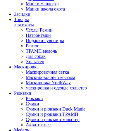
Манки манкофф
Манки школа охота
Засидки
Товары
для охоты
Чехлы Ремни
Патронташи
Подарки сувениры
Разное
ТРАМП мелочь
Для собак
Хольстер
Маскировка
Маскировочная сетка
Маскировочный костюм
Маскировка NorthWay
маскировка и одежда хольстер
Рюкзаки
Рюкзаки
Сумки
Сумки и рюкзаки Duck Mania
Сумки и рюкзаки ТРАМП
Сумки и рюкзаки хольстер
Акватик все
Мебель