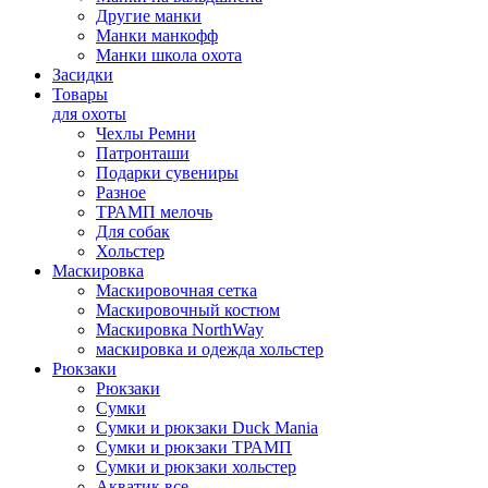
Другие манки
Манки манкофф
Манки школа охота
Засидки
Товары
для охоты
Чехлы Ремни
Патронташи
Подарки сувениры
Разное
ТРАМП мелочь
Для собак
Хольстер
Маскировка
Маскировочная сетка
Маскировочный костюм
Маскировка NorthWay
маскировка и одежда хольстер
Рюкзаки
Рюкзаки
Сумки
Сумки и рюкзаки Duck Mania
Сумки и рюкзаки ТРАМП
Сумки и рюкзаки хольстер
Акватик все