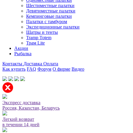
Одноместные палатки
Шестиместные палатки
Девятиместные палатки
Кемпинговые палатки
Палатки с тамбуром
Экспедиционные палатки
Шатры и тенты
Tramp Totem
Трам Lite
Акции
Рыбалка
Контакты
Доставка
Оплата
Как купить
FAQ
Форум
О фирме
Видео
Мы принимаем карты или оплата при получении
Экспресс доставка
Россия, Казахстан, Беларусь
Легкий возврат
в течении 14 дней