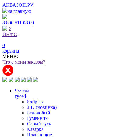
АКВАЗОН.РУ
на главную
8 800
511 08 09
2
ИНФО
0
корзина
МЕНЮ
Что с моим заказом?
Чучела
гусей
Softplast
3-D (новинка)
Белолобый
Гуменник
Серый гусь
Казарка
Плавающие