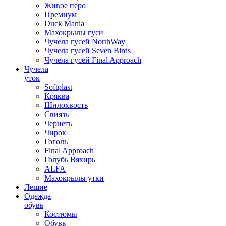
Живое перо
Премиум
Duck Mania
Махокрылы гуси
Чучела гусей NorthWay
Чучела гусей Seven Birds
Чучела гусей Final Approach
Чучела
уток
Softplast
Кряква
Шилохвость
Свиязь
Чернеть
Чирок
Гоголь
Final Approach
Голубь Вяхирь
ALFA
Махокрылы утки
Лешие
Одежда
обувь
Костюмы
Обувь