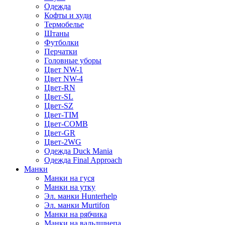
Одежда
Кофты и худи
Термобелье
Штаны
Футболки
Перчатки
Головные уборы
Цвет NW-1
Цвет NW-4
Цвет-RN
Цвет-SL
Цвет-SZ
Цвет-TIM
Цвет-COMB
Цвет-GR
Цвет-2WG
Одежда Duck Mania
Одежда Final Approach
Манки
Манки на гуся
Манки на утку
Эл. манки Hunterhelp
Эл. манки Murtifon
Манки на рябчика
Манки на вальдшнепа