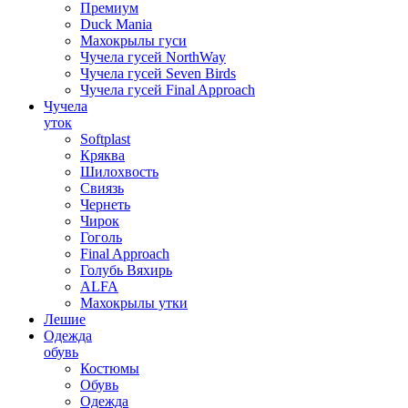
Премиум
Duck Mania
Махокрылы гуси
Чучела гусей NorthWay
Чучела гусей Seven Birds
Чучела гусей Final Approach
Чучела
уток
Softplast
Кряква
Шилохвость
Свиязь
Чернеть
Чирок
Гоголь
Final Approach
Голубь Вяхирь
ALFA
Махокрылы утки
Лешие
Одежда
обувь
Костюмы
Обувь
Одежда