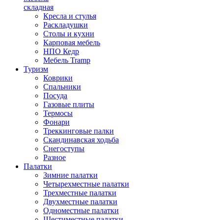
складная
Кресла и стулья
Раскладушки
Столы и кухни
Карповая мебель
НПО Кедр
Мебель Tramp
Туризм
Коврики
Спальники
Посуда
Газовые плиты
Термосы
Фонари
Треккинговые палки
Скандинавская ходьба
Снегоступы
Разное
Палатки
Зимние палатки
Четырехместные палатки
Трехместные палатки
Двухместные палатки
Одноместные палатки
Шестиместные палатки