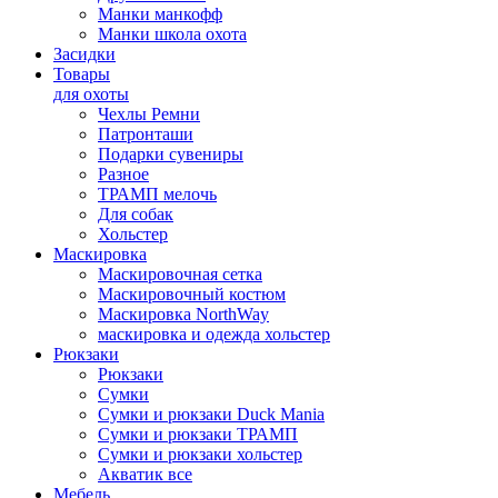
Манки манкофф
Манки школа охота
Засидки
Товары
для охоты
Чехлы Ремни
Патронташи
Подарки сувениры
Разное
ТРАМП мелочь
Для собак
Хольстер
Маскировка
Маскировочная сетка
Маскировочный костюм
Маскировка NorthWay
маскировка и одежда хольстер
Рюкзаки
Рюкзаки
Сумки
Сумки и рюкзаки Duck Mania
Сумки и рюкзаки ТРАМП
Сумки и рюкзаки хольстер
Акватик все
Мебель