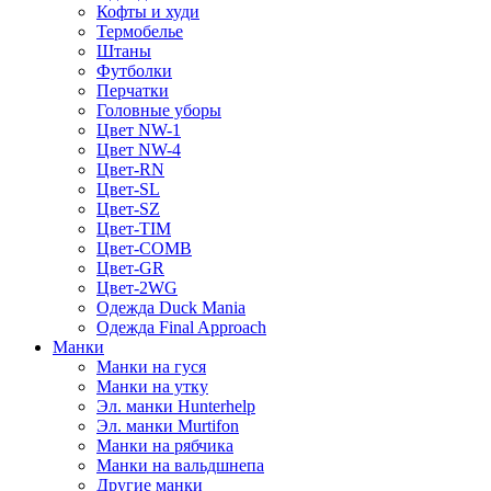
Кофты и худи
Термобелье
Штаны
Футболки
Перчатки
Головные уборы
Цвет NW-1
Цвет NW-4
Цвет-RN
Цвет-SL
Цвет-SZ
Цвет-TIM
Цвет-COMB
Цвет-GR
Цвет-2WG
Одежда Duck Mania
Одежда Final Approach
Манки
Манки на гуся
Манки на утку
Эл. манки Hunterhelp
Эл. манки Murtifon
Манки на рябчика
Манки на вальдшнепа
Другие манки