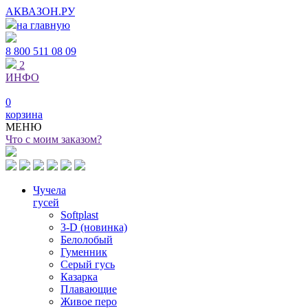
АКВАЗОН.РУ
на главную
8 800
511 08 09
2
ИНФО
0
корзина
МЕНЮ
Что с моим заказом?
Чучела
гусей
Softplast
3-D (новинка)
Белолобый
Гуменник
Серый гусь
Казарка
Плавающие
Живое перо