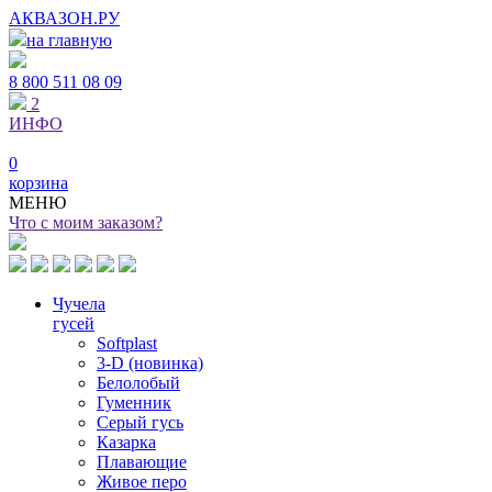
АКВАЗОН.РУ
на главную
8 800
511 08 09
2
ИНФО
0
корзина
МЕНЮ
Что с моим заказом?
Чучела
гусей
Softplast
3-D (новинка)
Белолобый
Гуменник
Серый гусь
Казарка
Плавающие
Живое перо