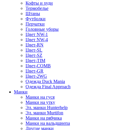
Кофты и худи
Термобелье
Штаны
Футболки
Перчатки
Головные уборы
Цвет NW-1
Цвет NW-4
Цвет-RN
Цвет-SL
Цвет-SZ
Цвет-TIM
Цвет-COMB
Цвет-GR
Цвет-2WG
Одежда Duck Mania
Одежда Final Approach
Манки
Манки на гуся
Манки на утку
Эл. манки Hunterhelp
Эл. манки Murtifon
Манки на рябчика
Манки на вальдшнепа
Другие манки