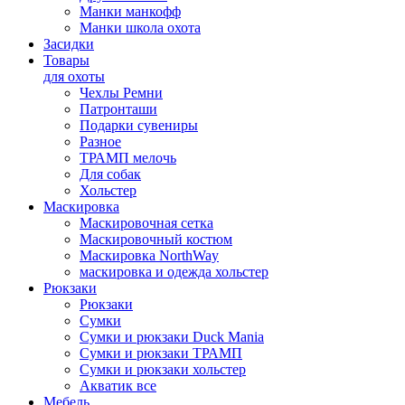
Манки манкофф
Манки школа охота
Засидки
Товары
для охоты
Чехлы Ремни
Патронташи
Подарки сувениры
Разное
ТРАМП мелочь
Для собак
Хольстер
Маскировка
Маскировочная сетка
Маскировочный костюм
Маскировка NorthWay
маскировка и одежда хольстер
Рюкзаки
Рюкзаки
Сумки
Сумки и рюкзаки Duck Mania
Сумки и рюкзаки ТРАМП
Сумки и рюкзаки хольстер
Акватик все
Мебель