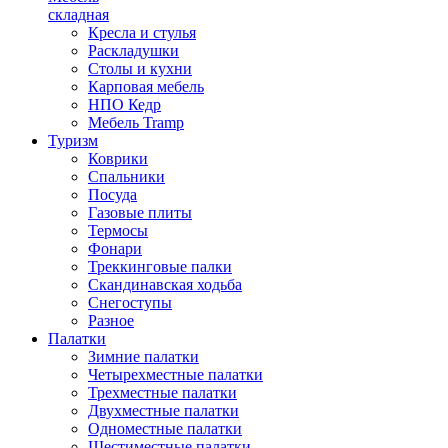
складная
Кресла и стулья
Раскладушки
Столы и кухни
Карповая мебель
НПО Кедр
Мебель Tramp
Туризм
Коврики
Спальники
Посуда
Газовые плиты
Термосы
Фонари
Треккинговые палки
Скандинавская ходьба
Снегоступы
Разное
Палатки
Зимние палатки
Четырехместные палатки
Трехместные палатки
Двухместные палатки
Одноместные палатки
Шестиместные палатки