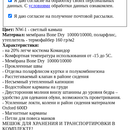
Я даю согласие на обработку своих персональных
данных. С
условиями
обработки данных ознакомлен.
Я даю согласие на получение почтовой рассылки.
Цвет:
NW-1 - светлый камыш
Материал:
мембрана Bone Dry 10000/10000, поларфлис,
утеплитель - термофайбер 160 гр/м2
Характеристики:
- на 20% легче костюма Командор
- Комфортная температура использования от -15 до 5С.
- Мембрана Bone Dry 10000/10000
- Проклеенные швы
- Отделка поларфлисом куртки и полукомбинезона
- Расстегиваемый клапан в районе сидения
- Несъемный утепленный капюшон
- Водостойкие карманы на груди
- Двусторонняя молния внизу штанины до уровня бедра –
удобство для одевания обуви, возможность проветривания.
- Усиленные локти, колени и район сидения материалом
Oxford 600D
- Магнитные карманы
- Петли для повеса манков
МЕШОК ДЛЯ ХРАНЕНИЯ И ТРАНСПОРТИРОВКИ В
КОМПЛЕКТЕ!