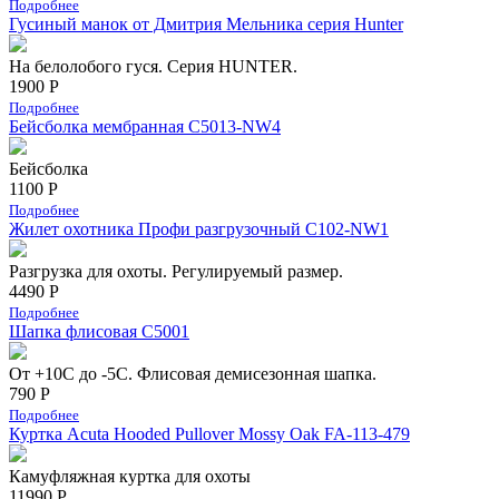
Подробнее
Гусиный манок от Дмитрия Мельника серия Hunter
На белолобого гуся. Серия HUNTER.
1900 Р
Подробнее
Бейсболка мембранная С5013-NW4
Бейсболка
1100 Р
Подробнее
Жилет охотника Профи разгрузочный C102-NW1
Разгрузка для охоты. Регулируемый размер.
4490 Р
Подробнее
Шапка флисовая С5001
От +10С до -5С. Флисовая демисезонная шапка.
790 Р
Подробнее
Куртка Acuta Hooded Pullover Mossy Oak FA-113-479
Камуфляжная куртка для охоты
11990 Р