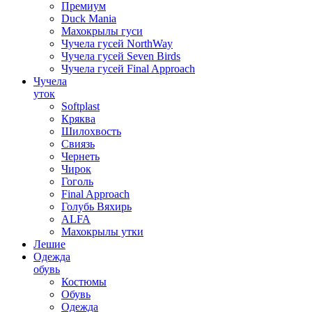
Премиум
Duck Mania
Махокрылы гуси
Чучела гусей NorthWay
Чучела гусей Seven Birds
Чучела гусей Final Approach
Чучела
уток
Softplast
Кряква
Шилохвость
Свиязь
Чернеть
Чирок
Гоголь
Final Approach
Голубь Вяхирь
ALFA
Махокрылы утки
Лешие
Одежда
обувь
Костюмы
Обувь
Одежда