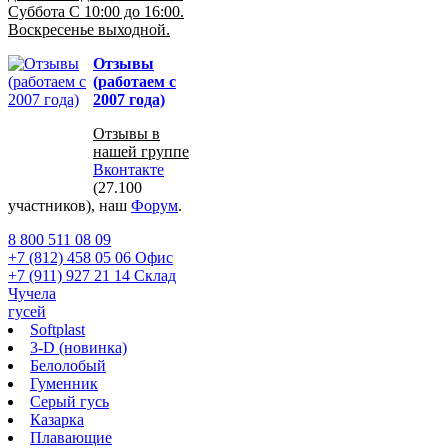
Суббота С 10:00 до 16:00.
Воскресенье выходной.
Отзывы
(работаем с
2007 года)
Отзывы в
нашей группе
Вконтакте
(27.100
участников), наш
Форум
.
8 800 511 08 09
+7 (812) 458 05 06 Офис
+7 (911) 927 21 14 Склад
Чучела
гусей
Softplast
3-D (новинка)
Белолобый
Гуменник
Серый гусь
Казарка
Плавающие