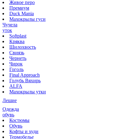
Живое перо
Премиум
Duck Mania
Махокрылы гуси
Чучела
уток
Softplast
Кряква
Шилохвость
Свиязь
Чернеть
Чирок
Гоголь
Final Approach
Голубь Вяхирь
ALFA
Махокрылы утки
Лешие
Одежда
обувь
Костюмы
Обувь
Кофты и худи
Термобелье