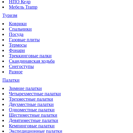
НПО Кедр
Мебель Tramp
Туризм
Коврики
Спальники
Посуда
Газовые плиты
Термосы
Фонари
Треккинговые палки
Скандинавская ходьба
Снегоступы
Разное
Палатки
Зимние палатки
Четырехместные палатки
Трехместные палатки
Двухместные палатки
Одноместные палатки
Шестиместные палатки
Девятиместные палатки
Кемпинговые палатки
Экспедиционные палатки