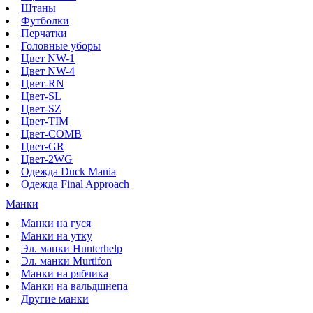
Штаны
Футболки
Перчатки
Головные уборы
Цвет NW-1
Цвет NW-4
Цвет-RN
Цвет-SL
Цвет-SZ
Цвет-TIM
Цвет-COMB
Цвет-GR
Цвет-2WG
Одежда Duck Mania
Одежда Final Approach
Манки
Манки на гуся
Манки на утку
Эл. манки Hunterhelp
Эл. манки Murtifon
Манки на рябчика
Манки на вальдшнепа
Другие манки