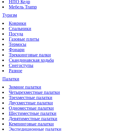
НПО Кедр
Мебель Tramp
Туризм
Коврики
Спальники
Посуда
Газовые плиты
Термосы
Фонари
Треккинговые палки
Скандинавская ходьба
Снегоступы
Разное
Палатки
Зимние палатки
Четырехместные палатки
Трехместные палатки
Двухместные палатки
Одноместные палатки
Шестиместные палатки
Девятиместные палатки
Кемпинговые палатки
Экспедиционные палатки