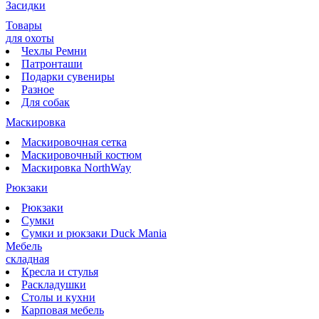
Засидки
Товары
для охоты
Чехлы Ремни
Патронташи
Подарки сувениры
Разное
Для собак
Маскировка
Маскировочная сетка
Маскировочный костюм
Маскировка NorthWay
Рюкзаки
Рюкзаки
Сумки
Сумки и рюкзаки Duck Mania
Мебель
складная
Кресла и стулья
Раскладушки
Столы и кухни
Карповая мебель