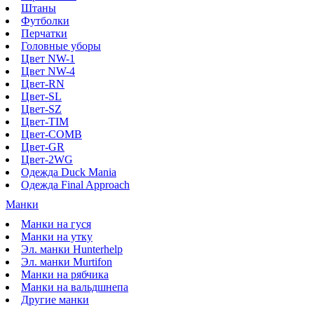
Штаны
Футболки
Перчатки
Головные уборы
Цвет NW-1
Цвет NW-4
Цвет-RN
Цвет-SL
Цвет-SZ
Цвет-TIM
Цвет-COMB
Цвет-GR
Цвет-2WG
Одежда Duck Mania
Одежда Final Approach
Манки
Манки на гуся
Манки на утку
Эл. манки Hunterhelp
Эл. манки Murtifon
Манки на рябчика
Манки на вальдшнепа
Другие манки