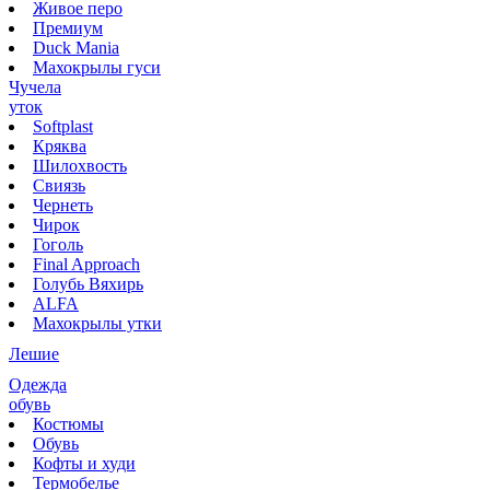
Живое перо
Премиум
Duck Mania
Махокрылы гуси
Чучела
уток
Softplast
Кряква
Шилохвость
Свиязь
Чернеть
Чирок
Гоголь
Final Approach
Голубь Вяхирь
ALFA
Махокрылы утки
Лешие
Одежда
обувь
Костюмы
Обувь
Кофты и худи
Термобелье