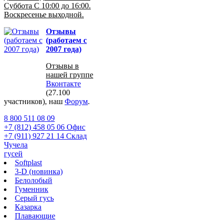
Суббота С 10:00 до 16:00.
Воскресенье выходной.
Отзывы
(работаем с
2007 года)
Отзывы в
нашей группе
Вконтакте
(27.100
участников), наш
Форум
.
8 800 511 08 09
+7 (812) 458 05 06 Офис
+7 (911) 927 21 14 Склад
Чучела
гусей
Softplast
3-D (новинка)
Белолобый
Гуменник
Серый гусь
Казарка
Плавающие