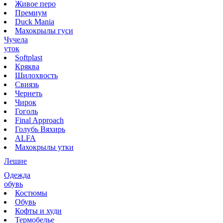
Живое перо
Премиум
Duck Mania
Махокрылы гуси
Чучела
уток
Softplast
Кряква
Шилохвость
Свиязь
Чернеть
Чирок
Гоголь
Final Approach
Голубь Вяхирь
ALFA
Махокрылы утки
Лешие
Одежда
обувь
Костюмы
Обувь
Кофты и худи
Термобелье