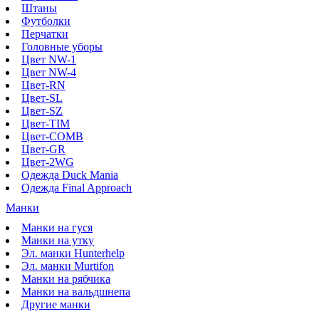
Штаны
Футболки
Перчатки
Головные уборы
Цвет NW-1
Цвет NW-4
Цвет-RN
Цвет-SL
Цвет-SZ
Цвет-TIM
Цвет-COMB
Цвет-GR
Цвет-2WG
Одежда Duck Mania
Одежда Final Approach
Манки
Манки на гуся
Манки на утку
Эл. манки Hunterhelp
Эл. манки Murtifon
Манки на рябчика
Манки на вальдшнепа
Другие манки