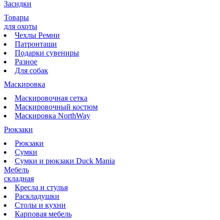
Засидки
Товары
для охоты
Чехлы Ремни
Патронташи
Подарки сувениры
Разное
Для собак
Маскировка
Маскировочная сетка
Маскировочный костюм
Маскировка NorthWay
Рюкзаки
Рюкзаки
Сумки
Сумки и рюкзаки Duck Mania
Мебель
складная
Кресла и стулья
Раскладушки
Столы и кухни
Карповая мебель