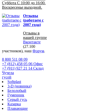
Суббота С 10:00 до 16:00.
Воскресенье выходной.
Отзывы
(работаем с
2007 года)
Отзывы в
нашей группе
Вконтакте
(27.100
участников), наш
Форум
.
8 800 511 08 09
+7 (812) 458 05 06 Офис
+7 (911) 927 21 14 Склад
Чучела
гусей
Softplast
3-D (новинка)
Белолобый
Гуменник
Серый гусь
Казарка
Плавающие