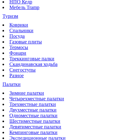
НПО Кедр
Мебель Tramp
Туризм
Коврики
Спальники
Посуда
Газовые плиты
Термосы
Фонари
Треккинговые палки
Скандинавская ходьба
Снегоступы
Разное
Палатки
Зимние палатки
Четырехместные палатки
Трехместные палатки
Двухместные палатки
Одноместные палатки
Шестиместные палатки
Девятиместные палатки
Кемпинговые палатки
Экспедиционные палатки