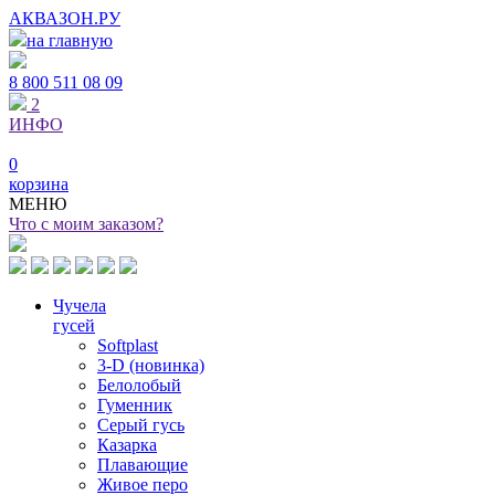
АКВАЗОН.РУ
на главную
8 800
511 08 09
2
ИНФО
0
корзина
МЕНЮ
Что с моим заказом?
Чучела
гусей
Softplast
3-D (новинка)
Белолобый
Гуменник
Серый гусь
Казарка
Плавающие
Живое перо