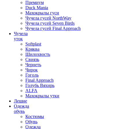
Премиум
Duck Mania
Махокрылы гуси
Чучела гусей NorthWay
Чучела гусей Seven Birds
Чучела гусей Final Approach
Чучела
уток
Softplast
Кряква
Шилохвость
Свиязь
Чернеть
Чирок
Гоголь
Final Approach
Голубь Вяхирь
ALFA
Махокрылы утки
Лешие
Одежда
обувь
Костюмы
Обувь
Одежда