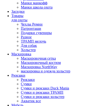
Манки манкофф
Манки школа охота
Засидки
Товары
для охоты
Чехлы Ремни
Патронташи
Подарки сувениры
Разное
ТРАМП мелочь
Для собак
Хольстер
Маскировка
Маскировочная сетка
Маскировочный костюм
Маскировка NorthWay
маскировка и одежда хольстер
Рюкзаки
Рюкзаки
Сумки
Сумки и рюкзаки Duck Mania
Сумки и рюкзаки ТРАМП
Сумки и рюкзаки хольстер
Акватик все
Мебель