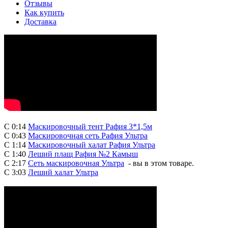
Отзывы
Как купить
Доставка
С 0:14
Маскировочный тент Рафия 3*1,5м
С 0:43
Маскировочная сеть Рафия Ультра
C 1:14
Маскировочный халат Рафия Ультра
С 1:40
Леший плащ Рафия №2 Камыш
С 2:17
Сеть маскировочная Ультра
- вы в этом товаре.
С 3:03
Леший халат Ультра