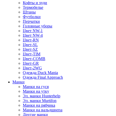
Кофты и худи
Термобелье
Штаны
Футболки
Перчатки
Головные уборы
Цвет NW-1
Цвет NW-4
Цвет-RN
Цвет-SL
Цвет-SZ
Цвет-TIM
Цвет-COMB
Цвет-GR
Цвет-2WG
Одежда Duck Mania
Одежда Final Approach
Манки
Манки на гуся
Манки на утку
Эл. манки Hunterhelp
Эл. манки Murtifon
Манки на рябчика
Манки на вальдшнепа
Другие манки