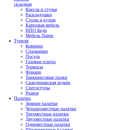
складная
Кресла и стулья
Раскладушки
Столы и кухни
Карповая мебель
НПО Кедр
Мебель Tramp
Туризм
Коврики
Спальники
Посуда
Газовые плиты
Термосы
Фонари
Треккинговые палки
Скандинавская ходьба
Снегоступы
Разное
Палатки
Зимние палатки
Четырехместные палатки
Трехместные палатки
Двухместные палатки
Одноместные палатки
Шестиместные палатки