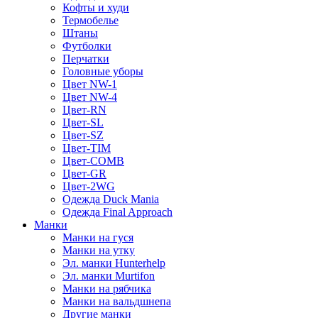
Кофты и худи
Термобелье
Штаны
Футболки
Перчатки
Головные уборы
Цвет NW-1
Цвет NW-4
Цвет-RN
Цвет-SL
Цвет-SZ
Цвет-TIM
Цвет-COMB
Цвет-GR
Цвет-2WG
Одежда Duck Mania
Одежда Final Approach
Манки
Манки на гуся
Манки на утку
Эл. манки Hunterhelp
Эл. манки Murtifon
Манки на рябчика
Манки на вальдшнепа
Другие манки