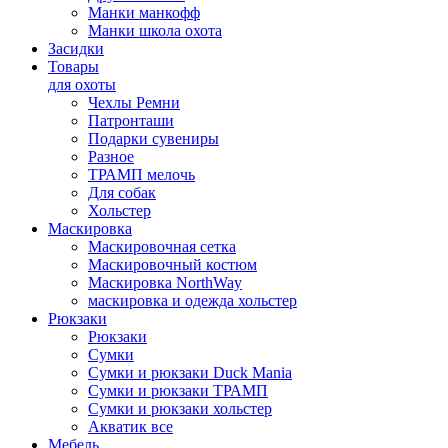
Манки манкофф
Манки школа охота
Засидки
Товары
для охоты
Чехлы Ремни
Патронташи
Подарки сувениры
Разное
ТРАМП мелочь
Для собак
Хольстер
Маскировка
Маскировочная сетка
Маскировочный костюм
Маскировка NorthWay
маскировка и одежда хольстер
Рюкзаки
Рюкзаки
Сумки
Сумки и рюкзаки Duck Mania
Сумки и рюкзаки ТРАМП
Сумки и рюкзаки хольстер
Акватик все
Мебель