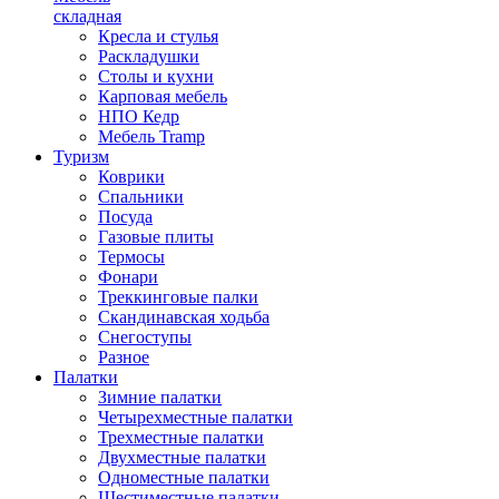
складная
Кресла и стулья
Раскладушки
Столы и кухни
Карповая мебель
НПО Кедр
Мебель Tramp
Туризм
Коврики
Спальники
Посуда
Газовые плиты
Термосы
Фонари
Треккинговые палки
Скандинавская ходьба
Снегоступы
Разное
Палатки
Зимние палатки
Четырехместные палатки
Трехместные палатки
Двухместные палатки
Одноместные палатки
Шестиместные палатки