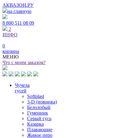
АКВАЗОН.РУ
на главную
8 800
511 08 09
2
ИНФО
0
корзина
МЕНЮ
Что с моим заказом?
Чучела
гусей
Softplast
3-D (новинка)
Белолобый
Гуменник
Серый гусь
Казарка
Плавающие
Живое перо