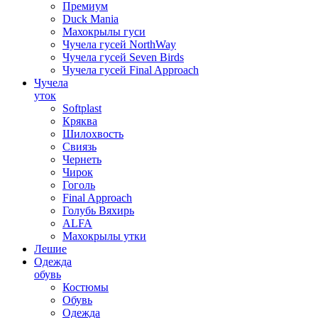
Премиум
Duck Mania
Махокрылы гуси
Чучела гусей NorthWay
Чучела гусей Seven Birds
Чучела гусей Final Approach
Чучела
уток
Softplast
Кряква
Шилохвость
Свиязь
Чернеть
Чирок
Гоголь
Final Approach
Голубь Вяхирь
ALFA
Махокрылы утки
Лешие
Одежда
обувь
Костюмы
Обувь
Одежда