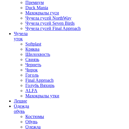
Премиум
Duck Mania
Махокрылы гуси
Чучела гусей NorthWay
Чучела гусей Seven Birds
Чучела гусей Final Approach
Чучела
уток
Softplast
Кряква
Шилохвость
Свиязь
Чернеть
Чирок
Гоголь
Final Approach
Голубь Вяхирь
ALFA
Махокрылы утки
Лешие
Одежда
обувь
Костюмы
Обувь
Одежда