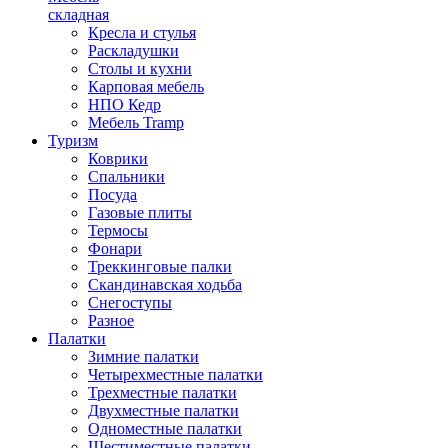
складная
Кресла и стулья
Раскладушки
Столы и кухни
Карповая мебель
НПО Кедр
Мебель Tramp
Туризм
Коврики
Спальники
Посуда
Газовые плиты
Термосы
Фонари
Треккинговые палки
Скандинавская ходьба
Снегоступы
Разное
Палатки
Зимние палатки
Четырехместные палатки
Трехместные палатки
Двухместные палатки
Одноместные палатки
Шестиместные палатки