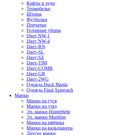
Кофты и худи
Термобелье
Штаны
Футболки
Перчатки
Головные уборы
Цвет NW-1
Цвет NW-4
Цвет-RN
Цвет-SL
Цвет-SZ
Цвет-TIM
Цвет-COMB
Цвет-GR
Цвет-2WG
Одежда Duck Mania
Одежда Final Approach
Манки
Манки на гуся
Манки на утку
Эл. манки Hunterhelp
Эл. манки Murtifon
Манки на рябчика
Манки на вальдшнепа
Другие манки