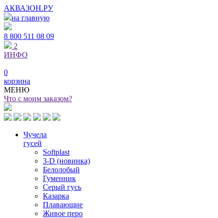
АКВАЗОН.РУ
на главную
8 800
511 08 09
2
ИНФО
0
корзина
МЕНЮ
Что с моим заказом?
Чучела
гусей
Softplast
3-D (новинка)
Белолобый
Гуменник
Серый гусь
Казарка
Плавающие
Живое перо