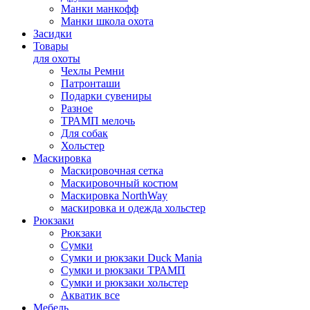
Манки манкофф
Манки школа охота
Засидки
Товары
для охоты
Чехлы Ремни
Патронташи
Подарки сувениры
Разное
ТРАМП мелочь
Для собак
Хольстер
Маскировка
Маскировочная сетка
Маскировочный костюм
Маскировка NorthWay
маскировка и одежда хольстер
Рюкзаки
Рюкзаки
Сумки
Сумки и рюкзаки Duck Mania
Сумки и рюкзаки ТРАМП
Сумки и рюкзаки хольстер
Акватик все
Мебель