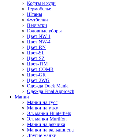
Кофты и худи
Термобелье
Штаны
Футболки
Перчатки
Головные уборы
Цвет NW-1
Цвет NW-4
Цвет-RN
Цвет-SL
Цвет-SZ
Цвет-TIM
Цвет-COMB
Цвет-GR
Цвет-2WG
Одежда Duck Mania
Одежда Final Approach
Манки
Манки на гуся
Манки на утку
Эл. манки Hunterhelp
Эл. манки Murtifon
Манки на рябчика
Манки на вальдшнепа
Другие манки