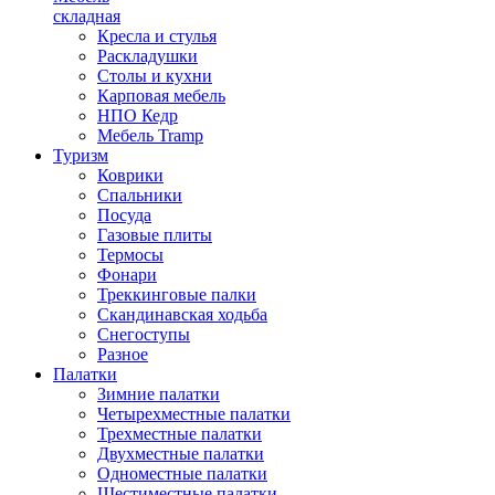
складная
Кресла и стулья
Раскладушки
Столы и кухни
Карповая мебель
НПО Кедр
Мебель Tramp
Туризм
Коврики
Спальники
Посуда
Газовые плиты
Термосы
Фонари
Треккинговые палки
Скандинавская ходьба
Снегоступы
Разное
Палатки
Зимние палатки
Четырехместные палатки
Трехместные палатки
Двухместные палатки
Одноместные палатки
Шестиместные палатки