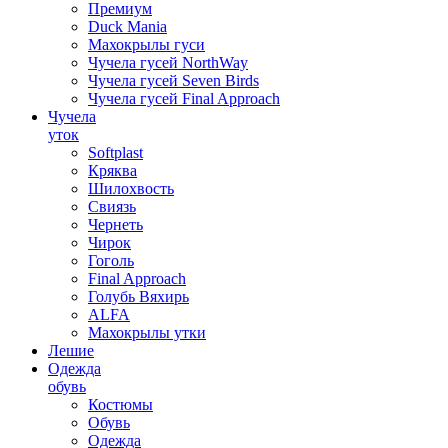
Премиум
Duck Mania
Махокрылы гуси
Чучела гусей NorthWay
Чучела гусей Seven Birds
Чучела гусей Final Approach
Чучела
уток
Softplast
Кряква
Шилохвость
Свиязь
Чернеть
Чирок
Гоголь
Final Approach
Голубь Вяхирь
ALFA
Махокрылы утки
Лешие
Одежда
обувь
Костюмы
Обувь
Одежда