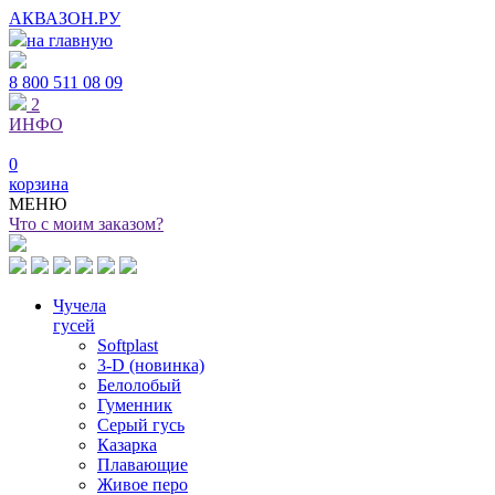
АКВАЗОН.РУ
на главную
8 800
511 08 09
2
ИНФО
0
корзина
МЕНЮ
Что с моим заказом?
Чучела
гусей
Softplast
3-D (новинка)
Белолобый
Гуменник
Серый гусь
Казарка
Плавающие
Живое перо