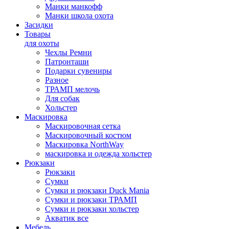
Манки манкофф
Манки школа охота
Засидки
Товары
для охоты
Чехлы Ремни
Патронташи
Подарки сувениры
Разное
ТРАМП мелочь
Для собак
Хольстер
Маскировка
Маскировочная сетка
Маскировочный костюм
Маскировка NorthWay
маскировка и одежда хольстер
Рюкзаки
Рюкзаки
Сумки
Сумки и рюкзаки Duck Mania
Сумки и рюкзаки ТРАМП
Сумки и рюкзаки хольстер
Акватик все
Мебель