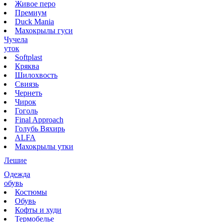
Живое перо
Премиум
Duck Mania
Махокрылы гуси
Чучела
уток
Softplast
Кряква
Шилохвость
Свиязь
Чернеть
Чирок
Гоголь
Final Approach
Голубь Вяхирь
ALFA
Махокрылы утки
Лешие
Одежда
обувь
Костюмы
Обувь
Кофты и худи
Термобелье