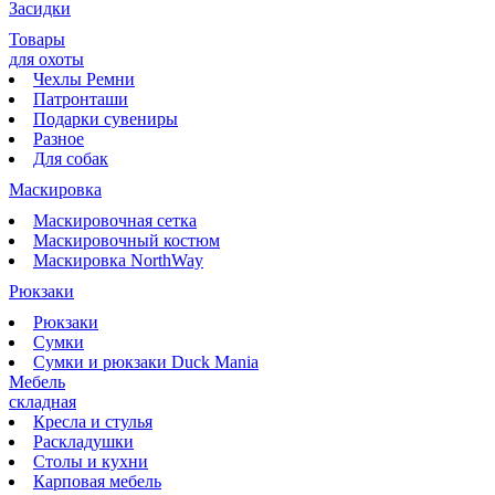
Засидки
Товары
для охоты
Чехлы Ремни
Патронташи
Подарки сувениры
Разное
Для собак
Маскировка
Маскировочная сетка
Маскировочный костюм
Маскировка NorthWay
Рюкзаки
Рюкзаки
Сумки
Сумки и рюкзаки Duck Mania
Мебель
складная
Кресла и стулья
Раскладушки
Столы и кухни
Карповая мебель