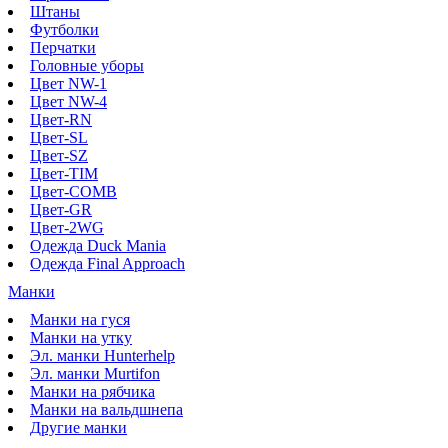
Штаны
Футболки
Перчатки
Головные уборы
Цвет NW-1
Цвет NW-4
Цвет-RN
Цвет-SL
Цвет-SZ
Цвет-TIM
Цвет-COMB
Цвет-GR
Цвет-2WG
Одежда Duck Mania
Одежда Final Approach
Манки
Манки на гуся
Манки на утку
Эл. манки Hunterhelp
Эл. манки Murtifon
Манки на рябчика
Манки на вальдшнепа
Другие манки