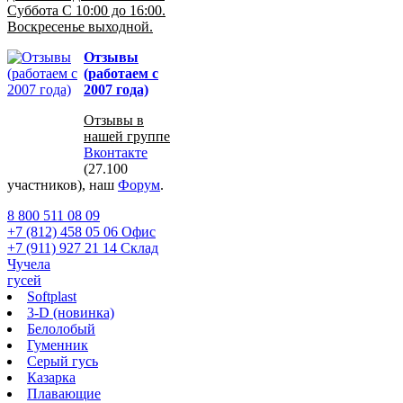
Суббота С 10:00 до 16:00.
Воскресенье выходной.
Отзывы
(работаем с
2007 года)
Отзывы в
нашей группе
Вконтакте
(27.100
участников), наш
Форум
.
8 800 511 08 09
+7 (812) 458 05 06 Офис
+7 (911) 927 21 14 Склад
Чучела
гусей
Softplast
3-D (новинка)
Белолобый
Гуменник
Серый гусь
Казарка
Плавающие