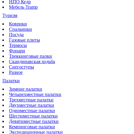
НПО Кедр
Мебель Tramp
Туризм
Коврики
Спальники
Посуда
Газовые плиты
Термосы
Фонари
Треккинговые палки
Скандинавская ходьба
Снегоступы
Разное
Палатки
Зимние палатки
Четырехместные палатки
Трехместные палатки
Двухместные палатки
Одноместные палатки
Шестиместные палатки
Девятиместные палатки
Кемпинговые палатки
Экспедиционные палатки