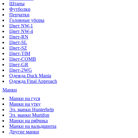
Штаны
Футболки
Перчатки
Головные уборы
Цвет NW-1
Цвет NW-4
Цвет-RN
Цвет-SL
Цвет-SZ
Цвет-TIM
Цвет-COMB
Цвет-GR
Цвет-2WG
Одежда Duck Mania
Одежда Final Approach
Манки
Манки на гуся
Манки на утку
Эл. манки Hunterhelp
Эл. манки Murtifon
Манки на рябчика
Манки на вальдшнепа
Другие манки