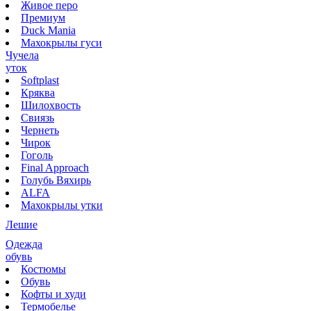
Живое перо
Премиум
Duck Mania
Махокрылы гуси
Чучела
уток
Softplast
Кряква
Шилохвость
Свиязь
Чернеть
Чирок
Гоголь
Final Approach
Голубь Вяхирь
ALFA
Махокрылы утки
Лешие
Одежда
обувь
Костюмы
Обувь
Кофты и худи
Термобелье