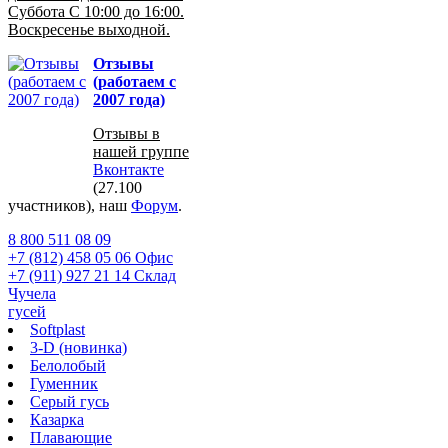
Суббота С 10:00 до 16:00.
Воскресенье выходной.
Отзывы
(работаем с
2007 года)
Отзывы в
нашей группе
Вконтакте
(27.100
участников), наш
Форум
.
8 800 511 08 09
+7 (812) 458 05 06 Офис
+7 (911) 927 21 14 Склад
Чучела
гусей
Softplast
3-D (новинка)
Белолобый
Гуменник
Серый гусь
Казарка
Плавающие