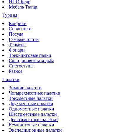
НПО Кедр
Мебель Tramp
Туризм
Коврики
Спальники
Посуда
Газовые плиты
Термосы
Фонари
Треккинговые палки
Скандинавская ходьба
Снегоступы
Разное
Палатки
Зимние палатки
Четырехместные палатки
Трехместные палатки
Двухместные палатки
Одноместные палатки
Шестиместные палатки
Девятиместные палатки
Кемпинговые палатки
Экспедиционные палатки