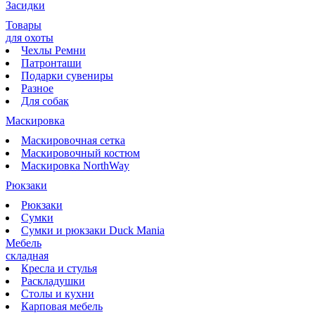
Засидки
Товары
для охоты
Чехлы Ремни
Патронташи
Подарки сувениры
Разное
Для собак
Маскировка
Маскировочная сетка
Маскировочный костюм
Маскировка NorthWay
Рюкзаки
Рюкзаки
Сумки
Сумки и рюкзаки Duck Mania
Мебель
складная
Кресла и стулья
Раскладушки
Столы и кухни
Карповая мебель