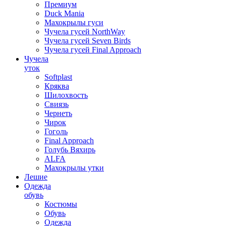
Премиум
Duck Mania
Махокрылы гуси
Чучела гусей NorthWay
Чучела гусей Seven Birds
Чучела гусей Final Approach
Чучела
уток
Softplast
Кряква
Шилохвость
Свиязь
Чернеть
Чирок
Гоголь
Final Approach
Голубь Вяхирь
ALFA
Махокрылы утки
Лешие
Одежда
обувь
Костюмы
Обувь
Одежда