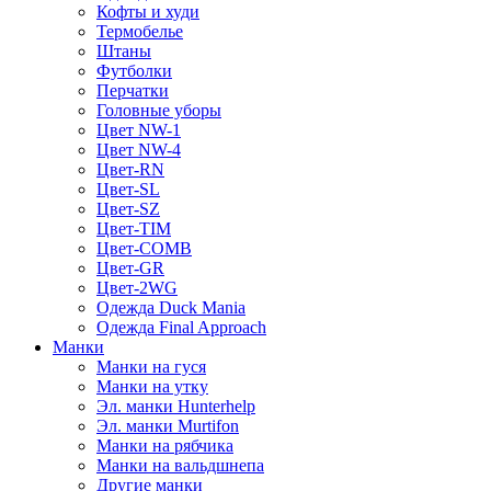
Кофты и худи
Термобелье
Штаны
Футболки
Перчатки
Головные уборы
Цвет NW-1
Цвет NW-4
Цвет-RN
Цвет-SL
Цвет-SZ
Цвет-TIM
Цвет-COMB
Цвет-GR
Цвет-2WG
Одежда Duck Mania
Одежда Final Approach
Манки
Манки на гуся
Манки на утку
Эл. манки Hunterhelp
Эл. манки Murtifon
Манки на рябчика
Манки на вальдшнепа
Другие манки