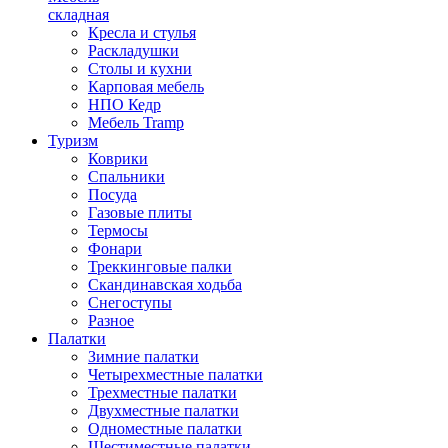
складная
Кресла и стулья
Раскладушки
Столы и кухни
Карповая мебель
НПО Кедр
Мебель Tramp
Туризм
Коврики
Спальники
Посуда
Газовые плиты
Термосы
Фонари
Треккинговые палки
Скандинавская ходьба
Снегоступы
Разное
Палатки
Зимние палатки
Четырехместные палатки
Трехместные палатки
Двухместные палатки
Одноместные палатки
Шестиместные палатки