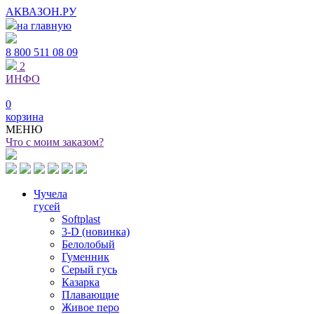
АКВАЗОН.РУ
на главную
8 800
511 08 09
2
ИНФО
0
корзина
МЕНЮ
Что с моим заказом?
Чучела
гусей
Softplast
3-D (новинка)
Белолобый
Гуменник
Серый гусь
Казарка
Плавающие
Живое перо