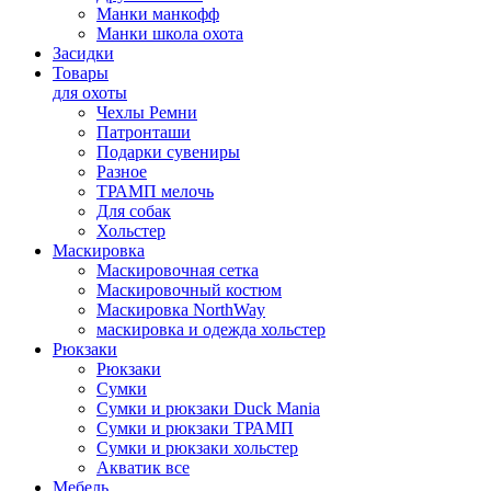
Манки манкофф
Манки школа охота
Засидки
Товары
для охоты
Чехлы Ремни
Патронташи
Подарки сувениры
Разное
ТРАМП мелочь
Для собак
Хольстер
Маскировка
Маскировочная сетка
Маскировочный костюм
Маскировка NorthWay
маскировка и одежда хольстер
Рюкзаки
Рюкзаки
Сумки
Сумки и рюкзаки Duck Mania
Сумки и рюкзаки ТРАМП
Сумки и рюкзаки хольстер
Акватик все
Мебель