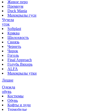
Живое перо
Премиум
Duck Mania
Махокрылы гуси
Чучела
уток
Softplast
Кряква
Шилохвость
Свиязь
Чернеть
Чирок
Гоголь
Final Approach
Голубь Вяхирь
ALFA
Махокрылы утки
Лешие
Одежда
обувь
Костюмы
Обувь
Кофты и худи
Термобелье