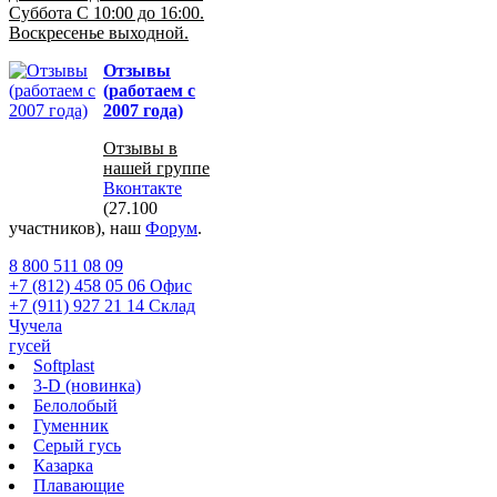
Суббота С 10:00 до 16:00.
Воскресенье выходной.
Отзывы
(работаем с
2007 года)
Отзывы в
нашей группе
Вконтакте
(27.100
участников), наш
Форум
.
8 800 511 08 09
+7 (812) 458 05 06 Офис
+7 (911) 927 21 14 Склад
Чучела
гусей
Softplast
3-D (новинка)
Белолобый
Гуменник
Серый гусь
Казарка
Плавающие