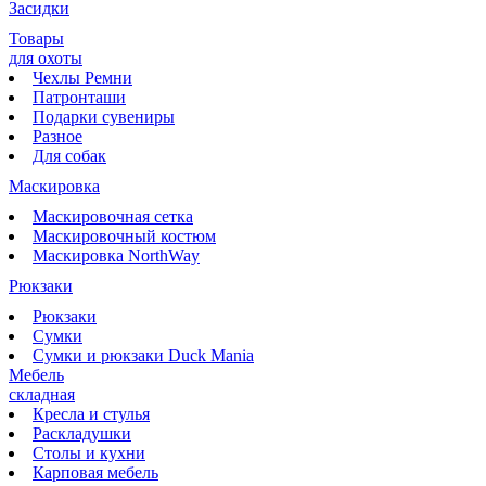
Засидки
Товары
для охоты
Чехлы Ремни
Патронташи
Подарки сувениры
Разное
Для собак
Маскировка
Маскировочная сетка
Маскировочный костюм
Маскировка NorthWay
Рюкзаки
Рюкзаки
Сумки
Сумки и рюкзаки Duck Mania
Мебель
складная
Кресла и стулья
Раскладушки
Столы и кухни
Карповая мебель