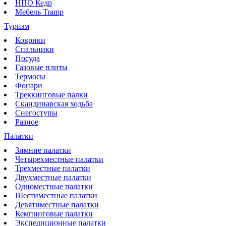
НПО Кедр
Мебель Tramp
Туризм
Коврики
Спальники
Посуда
Газовые плиты
Термосы
Фонари
Треккинговые палки
Скандинавская ходьба
Снегоступы
Разное
Палатки
Зимние палатки
Четырехместные палатки
Трехместные палатки
Двухместные палатки
Одноместные палатки
Шестиместные палатки
Девятиместные палатки
Кемпинговые палатки
Экспедиционные палатки