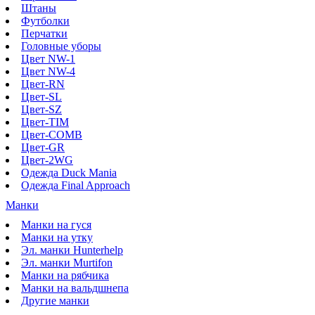
Штаны
Футболки
Перчатки
Головные уборы
Цвет NW-1
Цвет NW-4
Цвет-RN
Цвет-SL
Цвет-SZ
Цвет-TIM
Цвет-COMB
Цвет-GR
Цвет-2WG
Одежда Duck Mania
Одежда Final Approach
Манки
Манки на гуся
Манки на утку
Эл. манки Hunterhelp
Эл. манки Murtifon
Манки на рябчика
Манки на вальдшнепа
Другие манки