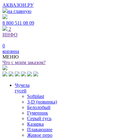
АКВАЗОН.РУ
на главную
8 800
511 08 09
2
ИНФО
0
корзина
МЕНЮ
Что с моим заказом?
Чучела
гусей
Softplast
3-D (новинка)
Белолобый
Гуменник
Серый гусь
Казарка
Плавающие
Живое перо