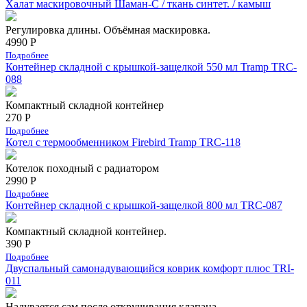
Халат маскировочный Шаман-С / ткань синтет. / камыш
Регулировка длины. Объёмная маскировка.
4990 Р
Подробнее
Контейнер складной с крышкой-защелкой 550 мл Tramp TRC-
088
Компактный складной контейнер
270 Р
Подробнее
Котел c термообменником Firebird Tramp TRC-118
Котелок походный с радиатором
2990 Р
Подробнее
Контейнер складной с крышкой-защелкой 800 мл TRC-087
Компактный складной контейнер.
390 Р
Подробнее
Двуспальный самонадувающийся коврик комфорт плюс TRI-
011
Надувается сам после откручивания клапана.