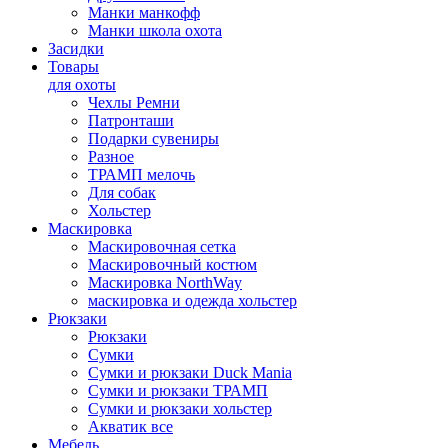
Манки манкофф
Манки школа охота
Засидки
Товары
для охоты
Чехлы Ремни
Патронташи
Подарки сувениры
Разное
ТРАМП мелочь
Для собак
Хольстер
Маскировка
Маскировочная сетка
Маскировочный костюм
Маскировка NorthWay
маскировка и одежда хольстер
Рюкзаки
Рюкзаки
Сумки
Сумки и рюкзаки Duck Mania
Сумки и рюкзаки ТРАМП
Сумки и рюкзаки хольстер
Акватик все
Мебель