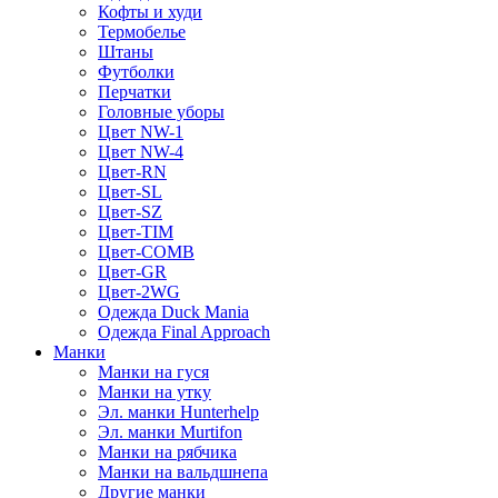
Кофты и худи
Термобелье
Штаны
Футболки
Перчатки
Головные уборы
Цвет NW-1
Цвет NW-4
Цвет-RN
Цвет-SL
Цвет-SZ
Цвет-TIM
Цвет-COMB
Цвет-GR
Цвет-2WG
Одежда Duck Mania
Одежда Final Approach
Манки
Манки на гуся
Манки на утку
Эл. манки Hunterhelp
Эл. манки Murtifon
Манки на рябчика
Манки на вальдшнепа
Другие манки