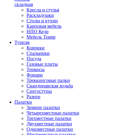
складная
Кресла и стулья
Раскладушки
Столы и кухни
Карповая мебель
НПО Кедр
Мебель Tramp
Туризм
Коврики
Спальники
Посуда
Газовые плиты
Термосы
Фонари
Треккинговые палки
Скандинавская ходьба
Снегоступы
Разное
Палатки
Зимние палатки
Четырехместные палатки
Трехместные палатки
Двухместные палатки
Одноместные палатки
Шестиместные палатки