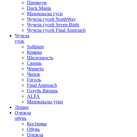
Премиум
Duck Mania
Махокрылы гуси
Чучела гусей NorthWay
Чучела гусей Seven Birds
Чучела гусей Final Approach
Чучела
уток
Softplast
Кряква
Шилохвость
Свиязь
Чернеть
Чирок
Гоголь
Final Approach
Голубь Вяхирь
ALFA
Махокрылы утки
Лешие
Одежда
обувь
Костюмы
Обувь
Одежда