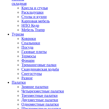
складная
Кресла и стулья
Раскладушки
Столы и кухни
Карповая мебель
НПО Кедр
Мебель Tramp
Туризм
Коврики
Спальники
Посуда
Газовые плиты
Термосы
Фонари
Треккинговые палки
Скандинавская ходьба
Снегоступы
Разное
Палатки
Зимние палатки
Четырехместные палатки
Трехместные палатки
Двухместные палатки
Одноместные палатки
Шестиместные палатки