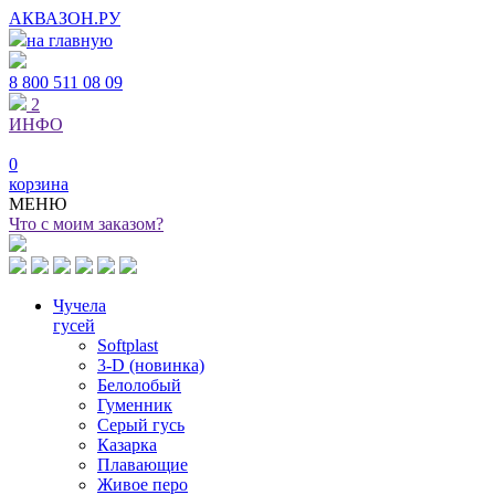
АКВАЗОН.РУ
на главную
8 800
511 08 09
2
ИНФО
0
корзина
МЕНЮ
Что с моим заказом?
Чучела
гусей
Softplast
3-D (новинка)
Белолобый
Гуменник
Серый гусь
Казарка
Плавающие
Живое перо