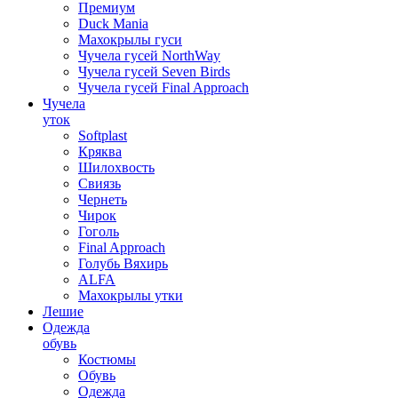
Премиум
Duck Mania
Махокрылы гуси
Чучела гусей NorthWay
Чучела гусей Seven Birds
Чучела гусей Final Approach
Чучела
уток
Softplast
Кряква
Шилохвость
Свиязь
Чернеть
Чирок
Гоголь
Final Approach
Голубь Вяхирь
ALFA
Махокрылы утки
Лешие
Одежда
обувь
Костюмы
Обувь
Одежда