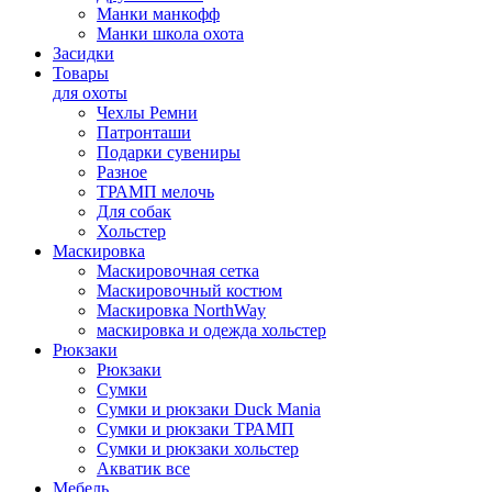
Манки манкофф
Манки школа охота
Засидки
Товары
для охоты
Чехлы Ремни
Патронташи
Подарки сувениры
Разное
ТРАМП мелочь
Для собак
Хольстер
Маскировка
Маскировочная сетка
Маскировочный костюм
Маскировка NorthWay
маскировка и одежда хольстер
Рюкзаки
Рюкзаки
Сумки
Сумки и рюкзаки Duck Mania
Сумки и рюкзаки ТРАМП
Сумки и рюкзаки хольстер
Акватик все
Мебель