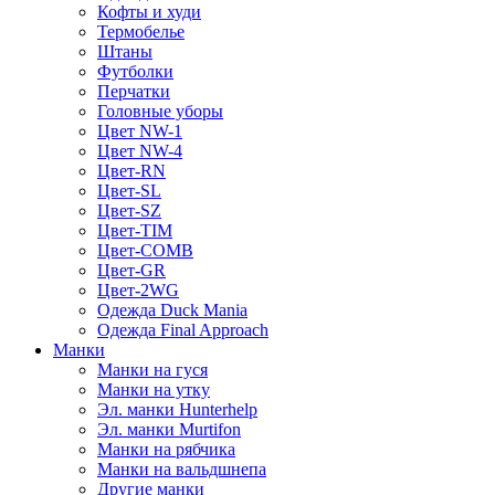
Кофты и худи
Термобелье
Штаны
Футболки
Перчатки
Головные уборы
Цвет NW-1
Цвет NW-4
Цвет-RN
Цвет-SL
Цвет-SZ
Цвет-TIM
Цвет-COMB
Цвет-GR
Цвет-2WG
Одежда Duck Mania
Одежда Final Approach
Манки
Манки на гуся
Манки на утку
Эл. манки Hunterhelp
Эл. манки Murtifon
Манки на рябчика
Манки на вальдшнепа
Другие манки