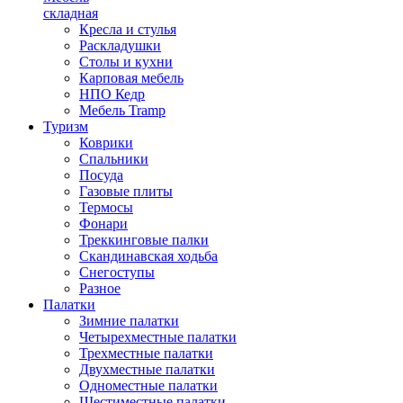
складная
Кресла и стулья
Раскладушки
Столы и кухни
Карповая мебель
НПО Кедр
Мебель Tramp
Туризм
Коврики
Спальники
Посуда
Газовые плиты
Термосы
Фонари
Треккинговые палки
Скандинавская ходьба
Снегоступы
Разное
Палатки
Зимние палатки
Четырехместные палатки
Трехместные палатки
Двухместные палатки
Одноместные палатки
Шестиместные палатки