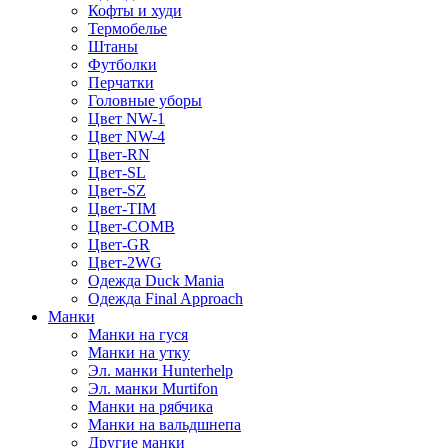
Кофты и худи
Термобелье
Штаны
Футболки
Перчатки
Головные уборы
Цвет NW-1
Цвет NW-4
Цвет-RN
Цвет-SL
Цвет-SZ
Цвет-TIM
Цвет-COMB
Цвет-GR
Цвет-2WG
Одежда Duck Mania
Одежда Final Approach
Манки
Манки на гуся
Манки на утку
Эл. манки Hunterhelp
Эл. манки Murtifon
Манки на рябчика
Манки на вальдшнепа
Другие манки