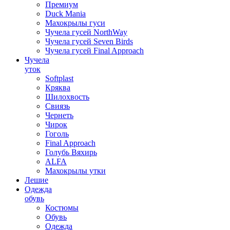
Премиум
Duck Mania
Махокрылы гуси
Чучела гусей NorthWay
Чучела гусей Seven Birds
Чучела гусей Final Approach
Чучела
уток
Softplast
Кряква
Шилохвость
Свиязь
Чернеть
Чирок
Гоголь
Final Approach
Голубь Вяхирь
ALFA
Махокрылы утки
Лешие
Одежда
обувь
Костюмы
Обувь
Одежда