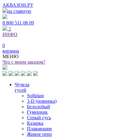
АКВАЗОН.РУ
на главную
8 800
511 08 09
2
ИНФО
0
корзина
МЕНЮ
Что с моим заказом?
Чучела
гусей
Softplast
3-D (новинка)
Белолобый
Гуменник
Серый гусь
Казарка
Плавающие
Живое перо