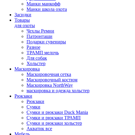
Манки манкофф
Манки школа охота
Засидки
Товары
для охоты
Чехлы Ремни
Патронташи
Подарки сувениры
Разное
ТРАМП мелочь
Для собак
Хольстер
Маскировка
Маскировочная сетка
Маскировочный костюм
Маскировка NorthWay
маскировка и одежда хольстер
Рюкзаки
Рюкзаки
Сумки
Сумки и рюкзаки Duck Mania
Сумки и рюкзаки ТРАМП
Сумки и рюкзаки хольстер
Акватик все
Мебель