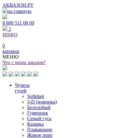
АКВАЗОН.РУ
на главную
8 800
511 08 09
2
ИНФО
0
корзина
МЕНЮ
Что с моим заказом?
Чучела
гусей
Softplast
3-D (новинка)
Белолобый
Гуменник
Серый гусь
Казарка
Плавающие
Живое перо