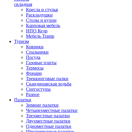
складная
Кресла и стулья
Раскладушки
Столы и кухни
Карповая мебель
НПО Кедр
Мебель Tramp
Туризм
Коврики
Спальники
Посуда
Газовые плиты
Термосы
Фонари
Треккинговые палки
Скандинавская ходьба
Снегоступы
Разное
Палатки
Зимние палатки
Четырехместные палатки
Трехместные палатки
Двухместные палатки
Одноместные палатки
Шестиместные палатки