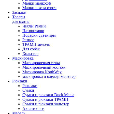
Манки манкофф
Манки школа охота
Засидки
Товары
для охоты
Чехлы Ремни
Патронташи
Подарки сувениры
Разное
ТРАМП мелочь
Для собак
Хольстер
Маскировка
Маскировочная сетка
Маскировочный костюм
Маскировка NorthWay
маскировка и одежда хольстер
Рюкзаки
Рюкзаки
Сумки
Сумки и рюкзаки Duck Mania
Сумки и рюкзаки ТРАМП
Сумки и рюкзаки хольстер
Акватик все
Мебель