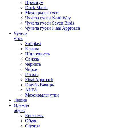
Премиум
Duck Mania
Махокрылы гуси
Чучела гусей NorthWay
Чучела гусей Seven Birds
Чучела гусей Final Approach
Чучела
уток
Softplast
Кряква
Шилохвость
Свиязь
Чернеть
Чирок
Гоголь
Final Approach
Голубь Вяхирь
ALFA
Махокрылы утки
Лешие
Одежда
обувь
Костюмы
Обувь
Одежда