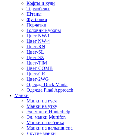
Кофты и худи
Термобелье
Штаны
Футболки
Перчатки
Головные уборы
Цвет NW-1
Цвет NW-4
Цвет-RN
Цвет-SL
Цвет-SZ
Цвет-TIM
Цвет-COMB
Цвет-GR
Цвет-2WG
Одежда Duck Mania
Одежда Final Approach
Манки
Манки на гуся
Манки на утку
Эл. манки Hunterhelp
Эл. манки Murtifon
Манки на рябчика
Манки на вальдшнепа
Другие манки