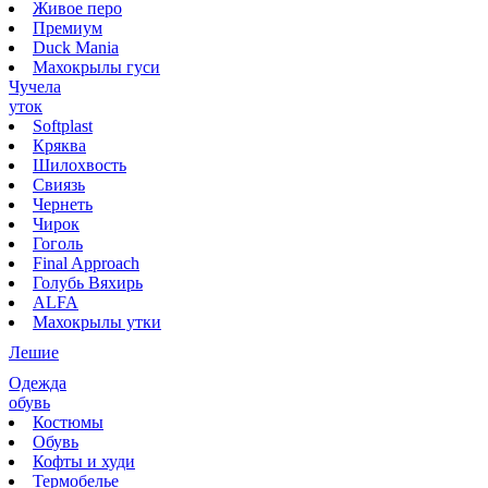
Живое перо
Премиум
Duck Mania
Махокрылы гуси
Чучела
уток
Softplast
Кряква
Шилохвость
Свиязь
Чернеть
Чирок
Гоголь
Final Approach
Голубь Вяхирь
ALFA
Махокрылы утки
Лешие
Одежда
обувь
Костюмы
Обувь
Кофты и худи
Термобелье