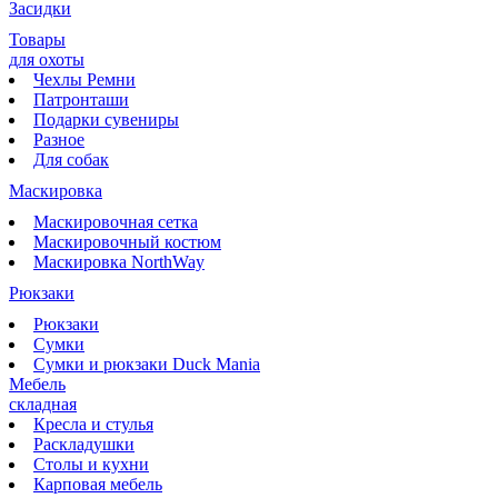
Засидки
Товары
для охоты
Чехлы Ремни
Патронташи
Подарки сувениры
Разное
Для собак
Маскировка
Маскировочная сетка
Маскировочный костюм
Маскировка NorthWay
Рюкзаки
Рюкзаки
Сумки
Сумки и рюкзаки Duck Mania
Мебель
складная
Кресла и стулья
Раскладушки
Столы и кухни
Карповая мебель