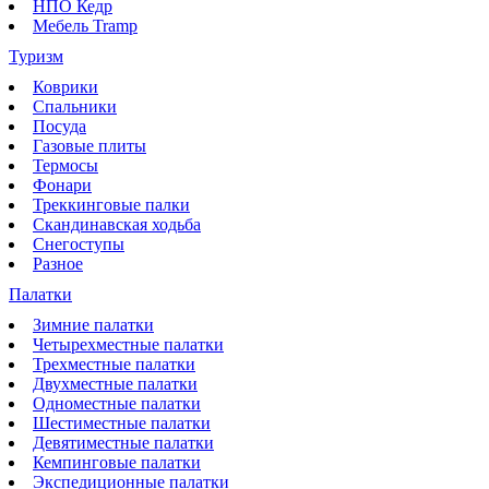
НПО Кедр
Мебель Tramp
Туризм
Коврики
Спальники
Посуда
Газовые плиты
Термосы
Фонари
Треккинговые палки
Скандинавская ходьба
Снегоступы
Разное
Палатки
Зимние палатки
Четырехместные палатки
Трехместные палатки
Двухместные палатки
Одноместные палатки
Шестиместные палатки
Девятиместные палатки
Кемпинговые палатки
Экспедиционные палатки