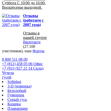
Суббота С 10:00 до 16:00.
Воскресенье выходной.
Отзывы
(работаем с
2007 года)
Отзывы в
нашей группе
Вконтакте
(27.100
участников), наш
Форум
.
8 800 511 08 09
+7 (812) 458 05 06 Офис
+7 (911) 927 21 14 Склад
Чучела
гусей
Softplast
3-D (новинка)
Белолобый
Гуменник
Серый гусь
Казарка
Плавающие