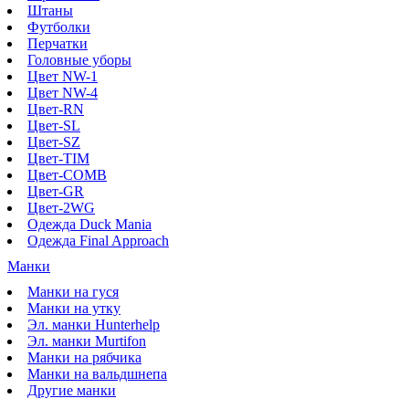
Штаны
Футболки
Перчатки
Головные уборы
Цвет NW-1
Цвет NW-4
Цвет-RN
Цвет-SL
Цвет-SZ
Цвет-TIM
Цвет-COMB
Цвет-GR
Цвет-2WG
Одежда Duck Mania
Одежда Final Approach
Манки
Манки на гуся
Манки на утку
Эл. манки Hunterhelp
Эл. манки Murtifon
Манки на рябчика
Манки на вальдшнепа
Другие манки