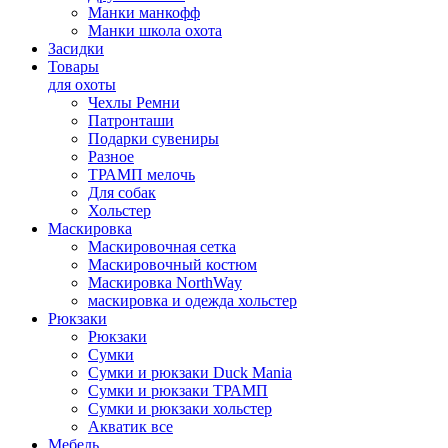
Манки манкофф
Манки школа охота
Засидки
Товары
для охоты
Чехлы Ремни
Патронташи
Подарки сувениры
Разное
ТРАМП мелочь
Для собак
Хольстер
Маскировка
Маскировочная сетка
Маскировочный костюм
Маскировка NorthWay
маскировка и одежда хольстер
Рюкзаки
Рюкзаки
Сумки
Сумки и рюкзаки Duck Mania
Сумки и рюкзаки ТРАМП
Сумки и рюкзаки хольстер
Акватик все
Мебель