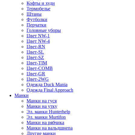
Кофты и худи
Термобелье
Штаны
Футболки
Перчатки
Головные уборы
Цвет NW-1
Цвет NW-4
Цвет-RN
Цвет-SL
Цвет-SZ
Цвет-TIM
Цвет-COMB
Цвет-GR
Цвет-2WG
Одежда Duck Mania
Одежда Final Approach
Манки
Манки на гуся
Манки на утку
Эл. манки Hunterhelp
Эл. манки Murtifon
Манки на рябчика
Манки на вальдшнепа
Другие манки