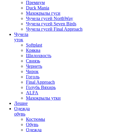
Премиум
Duck Mania
Махокрылы гуси
Чучела гусей NorthWay
Чучела гусей Seven Birds
Чучела гусей Final Approach
Чучела
уток
Softplast
Кряква
Шилохвость
Свиязь
Чернеть
Чирок
Гоголь
Final Approach
Голубь Вяхирь
ALFA
Махокрылы утки
Лешие
Одежда
обувь
Костюмы
Обувь
Одежда