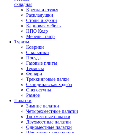
складная
Кресла и стулья
Раскладушки
Столы и кухни
Карповая мебель
НПО Кедр
Мебель Tramp
Туризм
Коврики
Спальники
Посуда
Газовые плиты
Термосы
Фонари
Треккинговые палки
Скандинавская ходьба
Снегоступы
Разное
Палатки
Зимние палатки
Четырехместные палатки
Трехместные палатки
Двухместные палатки
Одноместные палатки
Шестиместные палатки