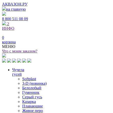
АКВАЗОН.РУ
на главную
8 800
511 08 09
2
ИНФО
0
корзина
МЕНЮ
Что с моим заказом?
Чучела
гусей
Softplast
3-D (новинка)
Белолобый
Гуменник
Серый гусь
Казарка
Плавающие
Живое перо