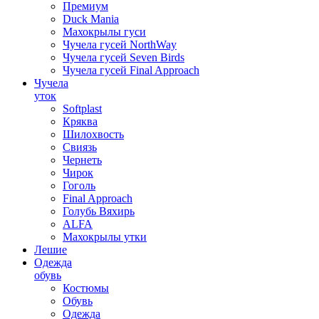
Премиум
Duck Mania
Махокрылы гуси
Чучела гусей NorthWay
Чучела гусей Seven Birds
Чучела гусей Final Approach
Чучела
уток
Softplast
Кряква
Шилохвость
Свиязь
Чернеть
Чирок
Гоголь
Final Approach
Голубь Вяхирь
ALFA
Махокрылы утки
Лешие
Одежда
обувь
Костюмы
Обувь
Одежда