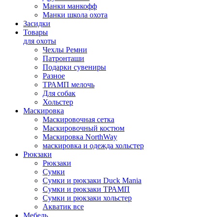
Манки манкофф
Манки школа охота
Засидки
Товары
для охоты
Чехлы Ремни
Патронташи
Подарки сувениры
Разное
ТРАМП мелочь
Для собак
Хольстер
Маскировка
Маскировочная сетка
Маскировочный костюм
Маскировка NorthWay
маскировка и одежда хольстер
Рюкзаки
Рюкзаки
Сумки
Сумки и рюкзаки Duck Mania
Сумки и рюкзаки ТРАМП
Сумки и рюкзаки хольстер
Акватик все
Мебель