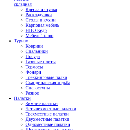
складная
Кресла и стулья
Раскладушки
Столы и кухни
Карповая мебель
НПО Кедр
Мебель Tramp
Туризм
Коврики
Спальники
Посуда
Газовые плиты
Термосы
Фонари
Треккинговые палки
Скандинавская ходьба
Снегоступы
Разное
Палатки
Зимние палатки
Четырехместные палатки
Трехместные палатки
Двухместные палатки
Одноместные палатки
Шестиместные палатки