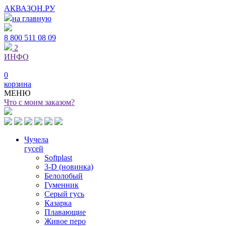
АКВАЗОН.РУ
на главную
8 800
511 08 09
2
ИНФО
0
корзина
МЕНЮ
Что с моим заказом?
Чучела
гусей
Softplast
3-D (новинка)
Белолобый
Гуменник
Серый гусь
Казарка
Плавающие
Живое перо