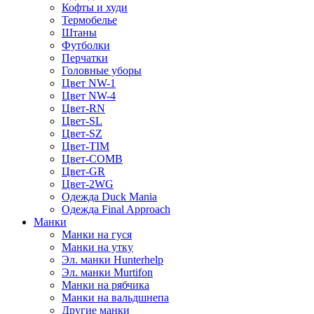
Кофты и худи
Термобелье
Штаны
Футболки
Перчатки
Головные уборы
Цвет NW-1
Цвет NW-4
Цвет-RN
Цвет-SL
Цвет-SZ
Цвет-TIM
Цвет-COMB
Цвет-GR
Цвет-2WG
Одежда Duck Mania
Одежда Final Approach
Манки
Манки на гуся
Манки на утку
Эл. манки Hunterhelp
Эл. манки Murtifon
Манки на рябчика
Манки на вальдшнепа
Другие манки