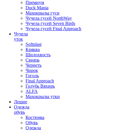
Премиум
Duck Mania
Махокрылы гуси
Чучела гусей NorthWay
Чучела гусей Seven Birds
Чучела гусей Final Approach
Чучела
уток
Softplast
Кряква
Шилохвость
Свиязь
Чернеть
Чирок
Гоголь
Final Approach
Голубь Вяхирь
ALFA
Махокрылы утки
Лешие
Одежда
обувь
Костюмы
Обувь
Одежда