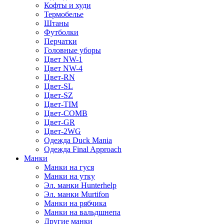
Кофты и худи
Термобелье
Штаны
Футболки
Перчатки
Головные уборы
Цвет NW-1
Цвет NW-4
Цвет-RN
Цвет-SL
Цвет-SZ
Цвет-TIM
Цвет-COMB
Цвет-GR
Цвет-2WG
Одежда Duck Mania
Одежда Final Approach
Манки
Манки на гуся
Манки на утку
Эл. манки Hunterhelp
Эл. манки Murtifon
Манки на рябчика
Манки на вальдшнепа
Другие манки