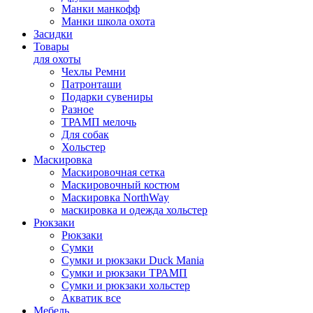
Манки манкофф
Манки школа охота
Засидки
Товары
для охоты
Чехлы Ремни
Патронташи
Подарки сувениры
Разное
ТРАМП мелочь
Для собак
Хольстер
Маскировка
Маскировочная сетка
Маскировочный костюм
Маскировка NorthWay
маскировка и одежда хольстер
Рюкзаки
Рюкзаки
Сумки
Сумки и рюкзаки Duck Mania
Сумки и рюкзаки ТРАМП
Сумки и рюкзаки хольстер
Акватик все
Мебель