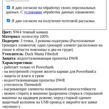
Я даю согласие на обработку своих персональных
данных. С
условиями
обработки данных ознакомлен.
Я даю согласие на получение почтовой рассылки.
Цвет:
NW4 темный камыш
Материал
: полиэстер 100%
Подогрев
: 3 точки, 3 режима подогрева (Расположение
греющих элементов: один греющий элемент расположен на
спине в области поясницы и два на груди)
Утеплитель
: Duck Mania Fiberloft
Защита
: водоотталкивающая пропитка DWR
Характеристики:
- работает только от Powerbank
- на внутренней стороне жилета карман для Powerbank'а
- защита от влаги и грязи
- водоотталкивающая пропитка DWR
- утеплитель Thermoloft
- нагревающие элементы повышенной износостойкости
- можно стирать в машинке (разрешена стирка в стиральной
машинке на щадящем режиме, перед стиркой оденьте
защитный колпачок на USB провод и закройте все замки
«молнии»)