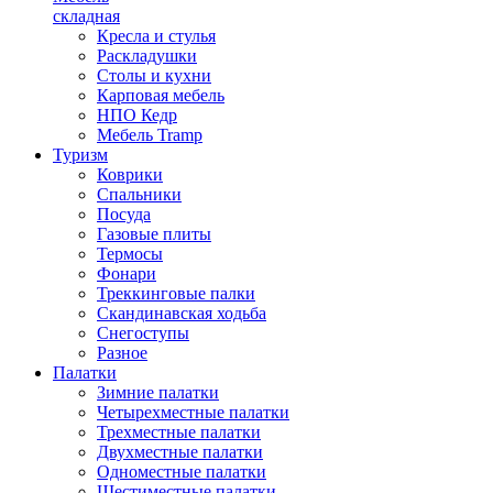
складная
Кресла и стулья
Раскладушки
Столы и кухни
Карповая мебель
НПО Кедр
Мебель Tramp
Туризм
Коврики
Спальники
Посуда
Газовые плиты
Термосы
Фонари
Треккинговые палки
Скандинавская ходьба
Снегоступы
Разное
Палатки
Зимние палатки
Четырехместные палатки
Трехместные палатки
Двухместные палатки
Одноместные палатки
Шестиместные палатки