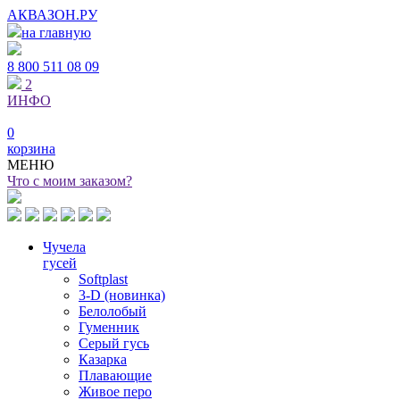
АКВАЗОН.РУ
на главную
8 800
511 08 09
2
ИНФО
0
корзина
МЕНЮ
Что с моим заказом?
Чучела
гусей
Softplast
3-D (новинка)
Белолобый
Гуменник
Серый гусь
Казарка
Плавающие
Живое перо