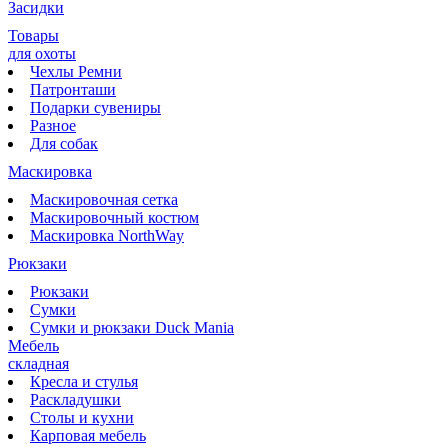
Засидки
Товары
для охоты
Чехлы Ремни
Патронташи
Подарки сувениры
Разное
Для собак
Маскировка
Маскировочная сетка
Маскировочный костюм
Маскировка NorthWay
Рюкзаки
Рюкзаки
Сумки
Сумки и рюкзаки Duck Mania
Мебель
складная
Кресла и стулья
Раскладушки
Столы и кухни
Карповая мебель