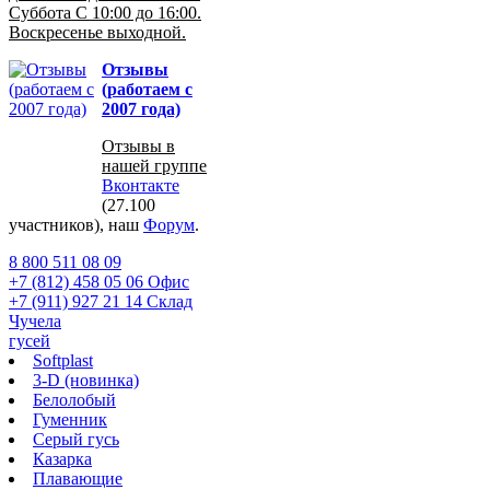
Суббота С 10:00 до 16:00.
Воскресенье выходной.
Отзывы
(работаем с
2007 года)
Отзывы в
нашей группе
Вконтакте
(27.100
участников), наш
Форум
.
8 800 511 08 09
+7 (812) 458 05 06 Офис
+7 (911) 927 21 14 Склад
Чучела
гусей
Softplast
3-D (новинка)
Белолобый
Гуменник
Серый гусь
Казарка
Плавающие