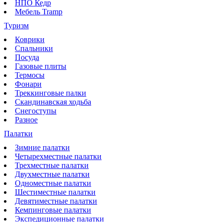
НПО Кедр
Мебель Tramp
Туризм
Коврики
Спальники
Посуда
Газовые плиты
Термосы
Фонари
Треккинговые палки
Скандинавская ходьба
Снегоступы
Разное
Палатки
Зимние палатки
Четырехместные палатки
Трехместные палатки
Двухместные палатки
Одноместные палатки
Шестиместные палатки
Девятиместные палатки
Кемпинговые палатки
Экспедиционные палатки