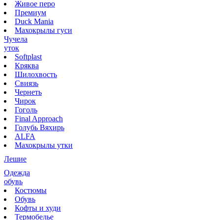
Живое перо
Премиум
Duck Mania
Махокрылы гуси
Чучела
уток
Softplast
Кряква
Шилохвость
Свиязь
Чернеть
Чирок
Гоголь
Final Approach
Голубь Вяхирь
ALFA
Махокрылы утки
Лешие
Одежда
обувь
Костюмы
Обувь
Кофты и худи
Термобелье