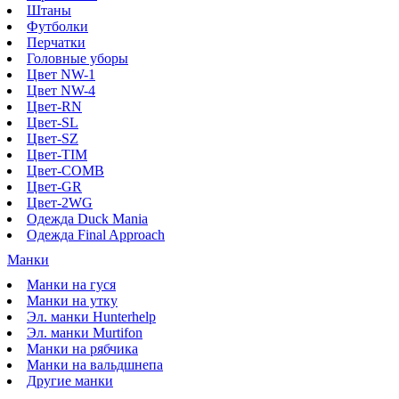
Штаны
Футболки
Перчатки
Головные уборы
Цвет NW-1
Цвет NW-4
Цвет-RN
Цвет-SL
Цвет-SZ
Цвет-TIM
Цвет-COMB
Цвет-GR
Цвет-2WG
Одежда Duck Mania
Одежда Final Approach
Манки
Манки на гуся
Манки на утку
Эл. манки Hunterhelp
Эл. манки Murtifon
Манки на рябчика
Манки на вальдшнепа
Другие манки