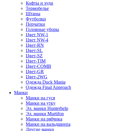
Кофты и худи
Термобелье
Штаны
Футболки
Перчатки
Головные уборы
Цвет NW-1
Цвет NW-4
Цвет-RN
Цвет-SL
Цвет-SZ
Цвет-TIM
Цвет-COMB
Цвет-GR
Цвет-2WG
Одежда Duck Mania
Одежда Final Approach
Манки
Манки на гуся
Манки на утку
Эл. манки Hunterhelp
Эл. манки Murtifon
Манки на рябчика
Манки на вальдшнепа
Другие манки