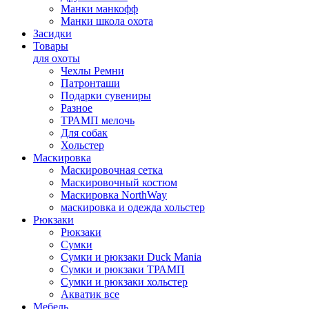
Манки манкофф
Манки школа охота
Засидки
Товары
для охоты
Чехлы Ремни
Патронташи
Подарки сувениры
Разное
ТРАМП мелочь
Для собак
Хольстер
Маскировка
Маскировочная сетка
Маскировочный костюм
Маскировка NorthWay
маскировка и одежда хольстер
Рюкзаки
Рюкзаки
Сумки
Сумки и рюкзаки Duck Mania
Сумки и рюкзаки ТРАМП
Сумки и рюкзаки хольстер
Акватик все
Мебель