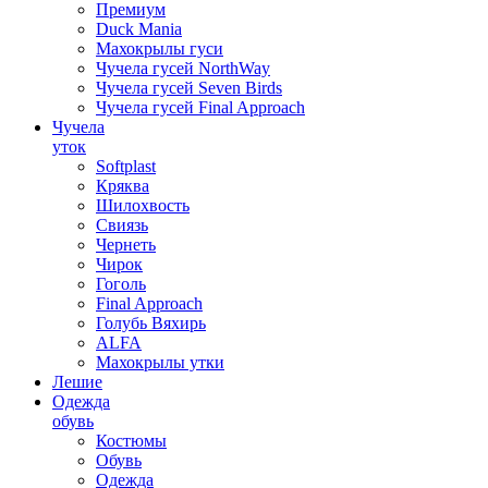
Премиум
Duck Mania
Махокрылы гуси
Чучела гусей NorthWay
Чучела гусей Seven Birds
Чучела гусей Final Approach
Чучела
уток
Softplast
Кряква
Шилохвость
Свиязь
Чернеть
Чирок
Гоголь
Final Approach
Голубь Вяхирь
ALFA
Махокрылы утки
Лешие
Одежда
обувь
Костюмы
Обувь
Одежда