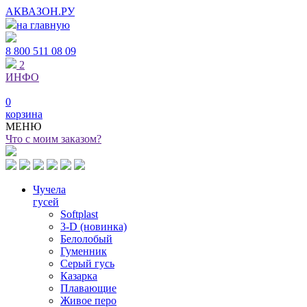
АКВАЗОН.РУ
на главную
8 800
511 08 09
2
ИНФО
0
корзина
МЕНЮ
Что с моим заказом?
Чучела
гусей
Softplast
3-D (новинка)
Белолобый
Гуменник
Серый гусь
Казарка
Плавающие
Живое перо