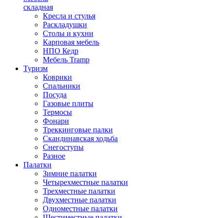
складная
Кресла и стулья
Раскладушки
Столы и кухни
Карповая мебель
НПО Кедр
Мебель Tramp
Туризм
Коврики
Спальники
Посуда
Газовые плиты
Термосы
Фонари
Треккинговые палки
Скандинавская ходьба
Снегоступы
Разное
Палатки
Зимние палатки
Четырехместные палатки
Трехместные палатки
Двухместные палатки
Одноместные палатки
Шестиместные палатки