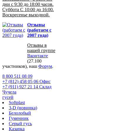
дни с 9:30 до 18:00 часов.
Суббота С 10:00 до 16:00.
Воскресенье выходной.
Отзывы
(работаем с
2007 года)
Отзывы в
нашей группе
Вконтакте
(27.100
участников), наш
Форум
.
8 800 511 08 09
+7 (812) 458 05 06 Офис
+7 (911) 927 21 14 Склад
Чучела
гусей
Softplast
3-D (новинка)
Белолобый
Гуменник
Серый гусь
Казарка