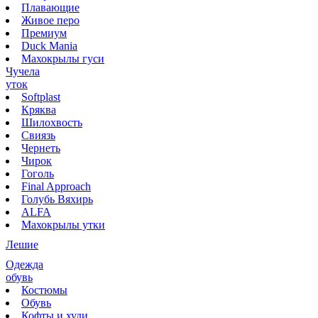
Плавающие
Живое перо
Премиум
Duck Mania
Махокрылы гуси
Чучела
уток
Softplast
Кряква
Шилохвость
Свиязь
Чернеть
Чирок
Гоголь
Final Approach
Голубь Вяхирь
ALFA
Махокрылы утки
Лешие
Одежда
обувь
Костюмы
Обувь
Кофты и худи