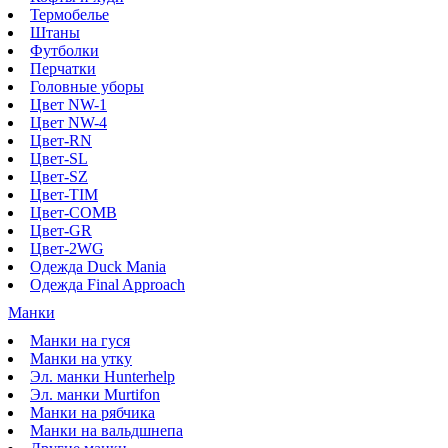
Термобелье
Штаны
Футболки
Перчатки
Головные уборы
Цвет NW-1
Цвет NW-4
Цвет-RN
Цвет-SL
Цвет-SZ
Цвет-TIM
Цвет-COMB
Цвет-GR
Цвет-2WG
Одежда Duck Mania
Одежда Final Approach
Манки
Манки на гуся
Манки на утку
Эл. манки Hunterhelp
Эл. манки Murtifon
Манки на рябчика
Манки на вальдшнепа