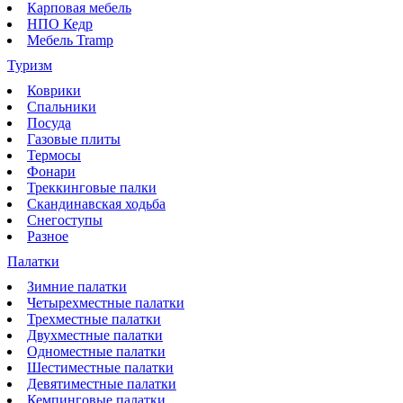
Карповая мебель
НПО Кедр
Мебель Tramp
Туризм
Коврики
Спальники
Посуда
Газовые плиты
Термосы
Фонари
Треккинговые палки
Скандинавская ходьба
Снегоступы
Разное
Палатки
Зимние палатки
Четырехместные палатки
Трехместные палатки
Двухместные палатки
Одноместные палатки
Шестиместные палатки
Девятиместные палатки
Кемпинговые палатки