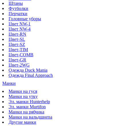
Штаны
Футболки
Перчатки
Головные уборы
Цвет NW-1
Цвет NW-4
Цвет-RN
Цвет-SL
Цвет-SZ
Цвет-TIM
Цвет-COMB
Цвет-GR
Цвет-2WG
Одежда Duck Mania
Одежда Final Approach
Манки
Манки на гуся
Манки на утку
Эл. манки Hunterhelp
Эл. манки Murtifon
Манки на рябчика
Манки на вальдшнепа
Другие манки