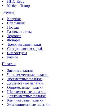
НПО Кедр
Мебель Tramp
Туризм
Коврики
Спальники
Посуда
Газовые плиты
Термосы
Фонари
Треккинговые палки
Скандинавская ходьба
Снегоступы
Разное
Палатки
Зимние палатки
Четырехместные палатки
Трехместные палатки
Двухместные палатки
Одноместные палатки
Шестиместные палатки
Девятиместные палатки
Кемпинговые палатки
Экспедиционные палатки