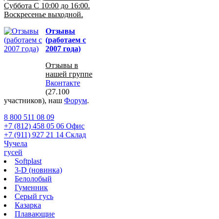
Суббота С 10:00 до 16:00.
Воскресенье выходной.
Отзывы
(работаем с
2007 года)
Отзывы в
нашей группе
Вконтакте
(27.100
участников), наш
Форум
.
8 800 511 08 09
+7 (812) 458 05 06 Офис
+7 (911) 927 21 14 Склад
Чучела
гусей
Softplast
3-D (новинка)
Белолобый
Гуменник
Серый гусь
Казарка
Плавающие