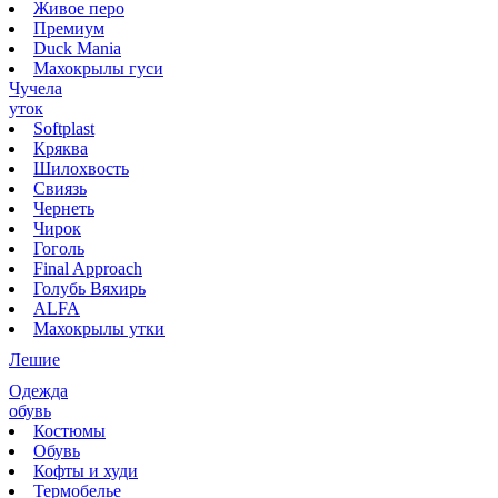
Живое перо
Премиум
Duck Mania
Махокрылы гуси
Чучела
уток
Softplast
Кряква
Шилохвость
Свиязь
Чернеть
Чирок
Гоголь
Final Approach
Голубь Вяхирь
ALFA
Махокрылы утки
Лешие
Одежда
обувь
Костюмы
Обувь
Кофты и худи
Термобелье