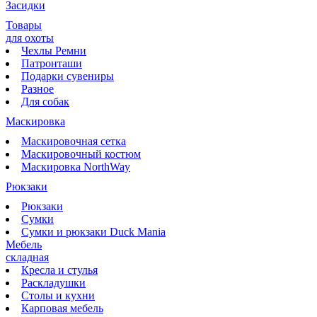
Засидки
Товары
для охоты
Чехлы Ремни
Патронташи
Подарки сувениры
Разное
Для собак
Маскировка
Маскировочная сетка
Маскировочный костюм
Маскировка NorthWay
Рюкзаки
Рюкзаки
Сумки
Сумки и рюкзаки Duck Mania
Мебель
складная
Кресла и стулья
Раскладушки
Столы и кухни
Карповая мебель