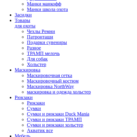
Манки манкофф
Манки школа охота
Засидки
Товары
для охоты
Чехлы Ремни
Патронташи
Подарки сувениры
Разное
ТРАМП мелочь
Для собак
Хольстер
Маскировка
Маскировочная сетка
Маскировочный костюм
Маскировка NorthWay
маскировка и одежда хольстер
Рюкзаки
Рюкзаки
Сумки
Сумки и рюкзаки Duck Mania
Сумки и рюкзаки ТРАМП
Сумки и рюкзаки хольстер
Акватик все
Мебель