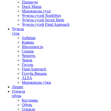
Премиум
Duck Mania
Махокрылы гуси
Чучела гусей NorthWay
Чучела гусей Seven Birds
Чучела гусей Final Approach
Чучела
уток
Softplast
Кряква
Шилохвость
Свиязь
Чернеть
Чирок
Гоголь
Final Approach
Голубь Вяхирь
ALFA
Махокрылы утки
Лешие
Одежда
обувь
Костюмы
Обувь
Одежда