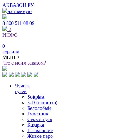
АКВАЗОН.РУ
на главную
8 800
511 08 09
2
ИНФО
0
корзина
МЕНЮ
Что с моим заказом?
Чучела
гусей
Softplast
3-D (новинка)
Белолобый
Гуменник
Серый гусь
Казарка
Плавающие
Живое перо