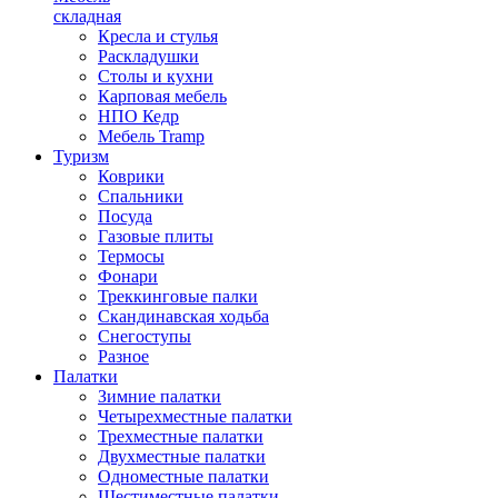
складная
Кресла и стулья
Раскладушки
Столы и кухни
Карповая мебель
НПО Кедр
Мебель Tramp
Туризм
Коврики
Спальники
Посуда
Газовые плиты
Термосы
Фонари
Треккинговые палки
Скандинавская ходьба
Снегоступы
Разное
Палатки
Зимние палатки
Четырехместные палатки
Трехместные палатки
Двухместные палатки
Одноместные палатки
Шестиместные палатки