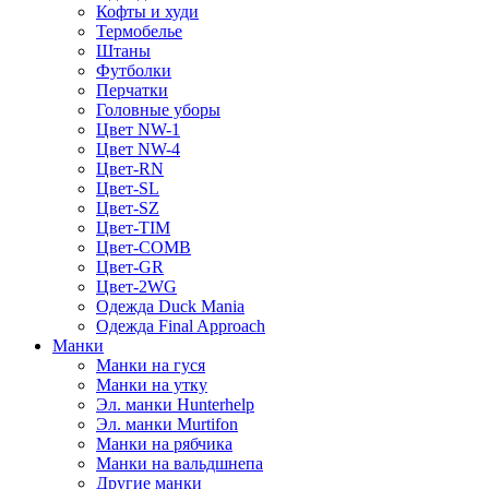
Кофты и худи
Термобелье
Штаны
Футболки
Перчатки
Головные уборы
Цвет NW-1
Цвет NW-4
Цвет-RN
Цвет-SL
Цвет-SZ
Цвет-TIM
Цвет-COMB
Цвет-GR
Цвет-2WG
Одежда Duck Mania
Одежда Final Approach
Манки
Манки на гуся
Манки на утку
Эл. манки Hunterhelp
Эл. манки Murtifon
Манки на рябчика
Манки на вальдшнепа
Другие манки