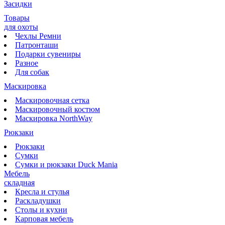
Засидки
Товары
для охоты
Чехлы Ремни
Патронташи
Подарки сувениры
Разное
Для собак
Маскировка
Маскировочная сетка
Маскировочный костюм
Маскировка NorthWay
Рюкзаки
Рюкзаки
Сумки
Сумки и рюкзаки Duck Mania
Мебель
складная
Кресла и стулья
Раскладушки
Столы и кухни
Карповая мебель