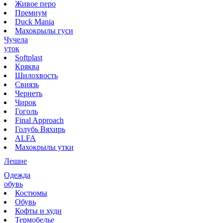
Живое перо
Премиум
Duck Mania
Махокрылы гуси
Чучела
уток
Softplast
Кряква
Шилохвость
Свиязь
Чернеть
Чирок
Гоголь
Final Approach
Голубь Вяхирь
ALFA
Махокрылы утки
Лешие
Одежда
обувь
Костюмы
Обувь
Кофты и худи
Термобелье