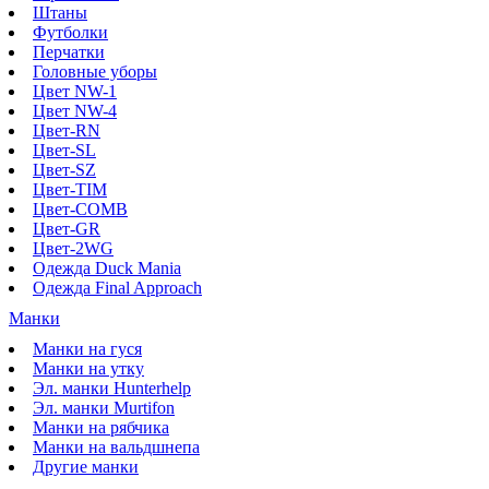
Штаны
Футболки
Перчатки
Головные уборы
Цвет NW-1
Цвет NW-4
Цвет-RN
Цвет-SL
Цвет-SZ
Цвет-TIM
Цвет-COMB
Цвет-GR
Цвет-2WG
Одежда Duck Mania
Одежда Final Approach
Манки
Манки на гуся
Манки на утку
Эл. манки Hunterhelp
Эл. манки Murtifon
Манки на рябчика
Манки на вальдшнепа
Другие манки