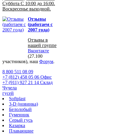
Суббота С 10:00 до 16:00.
Воскресенье выходной.
Отзывы
(работаем с
2007 года)
Отзывы в
нашей группе
Вконтакте
(27.100
участников), наш
Форум
.
8 800 511 08 09
+7 (812) 458 05 06 Офис
+7 (911) 927 21 14 Склад
Чучела
гусей
Softplast
3-D (новинка)
Белолобый
Гуменник
Серый гусь
Казарка
Плавающие