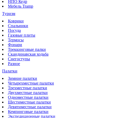
НПО Кедр
Мебель Tramp
Туризм
Коврики
Спальники
Посуда
Газовые плиты
Термосы
Фонари
Треккинговые палки
Скандинавская ходьба
Снегоступы
Разное
Палатки
Зимние палатки
Четырехместные палатки
Трехместные палатки
Двухместные палатки
Одноместные палатки
Шестиместные палатки
Девятиместные палатки
Кемпинговые палатки
Экспедиционные палатки