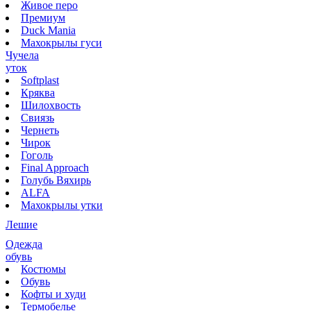
Живое перо
Премиум
Duck Mania
Махокрылы гуси
Чучела
уток
Softplast
Кряква
Шилохвость
Свиязь
Чернеть
Чирок
Гоголь
Final Approach
Голубь Вяхирь
ALFA
Махокрылы утки
Лешие
Одежда
обувь
Костюмы
Обувь
Кофты и худи
Термобелье