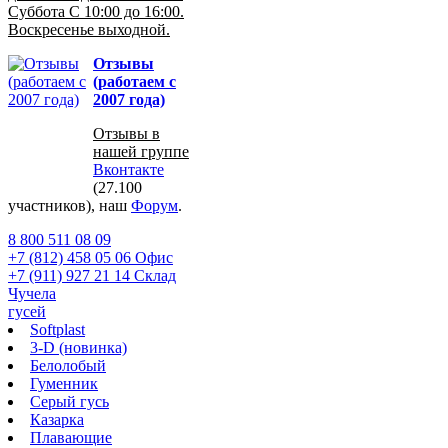
Суббота С 10:00 до 16:00.
Воскресенье выходной.
Отзывы
(работаем с
2007 года)
Отзывы в
нашей группе
Вконтакте
(27.100
участников), наш
Форум
.
8 800 511 08 09
+7 (812) 458 05 06 Офис
+7 (911) 927 21 14 Склад
Чучела
гусей
Softplast
3-D (новинка)
Белолобый
Гуменник
Серый гусь
Казарка
Плавающие