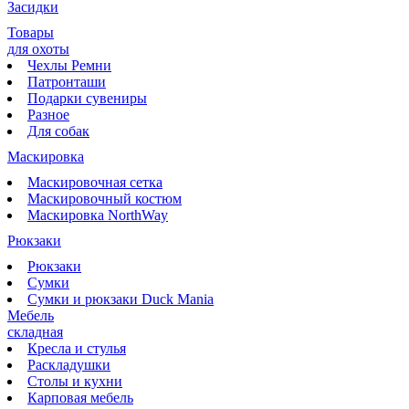
Засидки
Товары
для охоты
Чехлы Ремни
Патронташи
Подарки сувениры
Разное
Для собак
Маскировка
Маскировочная сетка
Маскировочный костюм
Маскировка NorthWay
Рюкзаки
Рюкзаки
Сумки
Сумки и рюкзаки Duck Mania
Мебель
складная
Кресла и стулья
Раскладушки
Столы и кухни
Карповая мебель