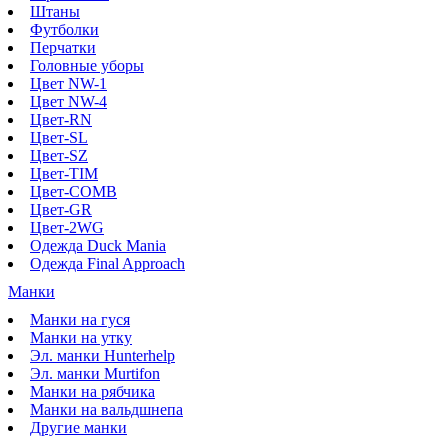
Штаны
Футболки
Перчатки
Головные уборы
Цвет NW-1
Цвет NW-4
Цвет-RN
Цвет-SL
Цвет-SZ
Цвет-TIM
Цвет-COMB
Цвет-GR
Цвет-2WG
Одежда Duck Mania
Одежда Final Approach
Манки
Манки на гуся
Манки на утку
Эл. манки Hunterhelp
Эл. манки Murtifon
Манки на рябчика
Манки на вальдшнепа
Другие манки