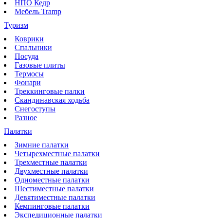
НПО Кедр
Мебель Tramp
Туризм
Коврики
Спальники
Посуда
Газовые плиты
Термосы
Фонари
Треккинговые палки
Скандинавская ходьба
Снегоступы
Разное
Палатки
Зимние палатки
Четырехместные палатки
Трехместные палатки
Двухместные палатки
Одноместные палатки
Шестиместные палатки
Девятиместные палатки
Кемпинговые палатки
Экспедиционные палатки