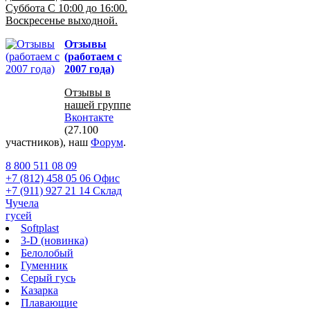
Суббота С 10:00 до 16:00.
Воскресенье выходной.
Отзывы
(работаем с
2007 года)
Отзывы в
нашей группе
Вконтакте
(27.100
участников), наш
Форум
.
8 800 511 08 09
+7 (812) 458 05 06 Офис
+7 (911) 927 21 14 Склад
Чучела
гусей
Softplast
3-D (новинка)
Белолобый
Гуменник
Серый гусь
Казарка
Плавающие