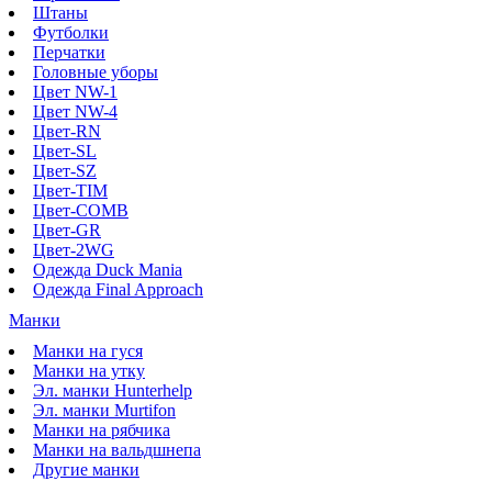
Штаны
Футболки
Перчатки
Головные уборы
Цвет NW-1
Цвет NW-4
Цвет-RN
Цвет-SL
Цвет-SZ
Цвет-TIM
Цвет-COMB
Цвет-GR
Цвет-2WG
Одежда Duck Mania
Одежда Final Approach
Манки
Манки на гуся
Манки на утку
Эл. манки Hunterhelp
Эл. манки Murtifon
Манки на рябчика
Манки на вальдшнепа
Другие манки