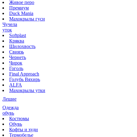
Живое перо
Премиум
Duck Mania
Махокрылы гуси
Чучела
уток
Softplast
Кряква
Шилохвость
Свиязь
Чернеть
Чирок
Гоголь
Final Approach
Голубь Вяхирь
ALFA
Махокрылы утки
Лешие
Одежда
обувь
Костюмы
Обувь
Кофты и худи
Термобелье