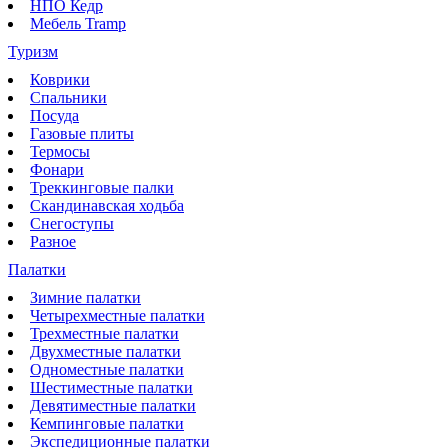
НПО Кедр
Мебель Tramp
Туризм
Коврики
Спальники
Посуда
Газовые плиты
Термосы
Фонари
Треккинговые палки
Скандинавская ходьба
Снегоступы
Разное
Палатки
Зимние палатки
Четырехместные палатки
Трехместные палатки
Двухместные палатки
Одноместные палатки
Шестиместные палатки
Девятиместные палатки
Кемпинговые палатки
Экспедиционные палатки