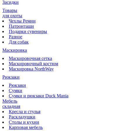
Засидки
Товары
для охоты
Чехлы Ремни
Патронташи
Подарки сувениры
Разное
Для собак
Маскировка
Маскировочная сетка
Маскировочный костюм
Маскировка NorthWay
Рюкзаки
Рюкзаки
Сумки
Сумки и рюкзаки Duck Mania
Мебель
складная
Кресла и стулья
Раскладушки
Столы и кухни
Карповая мебель