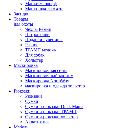
Манки манкофф
Манки школа охота
Засидки
Товары
для охоты
Чехлы Ремни
Патронташи
Подарки сувениры
Разное
ТРАМП мелочь
Для собак
Хольстер
Маскировка
Маскировочная сетка
Маскировочный костюм
Маскировка NorthWay
маскировка и одежда хольстер
Рюкзаки
Рюкзаки
Сумки
Сумки и рюкзаки Duck Mania
Сумки и рюкзаки ТРАМП
Сумки и рюкзаки хольстер
Акватик все
Мебель