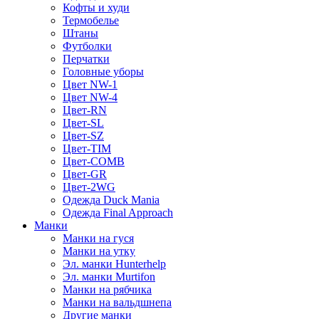
Кофты и худи
Термобелье
Штаны
Футболки
Перчатки
Головные уборы
Цвет NW-1
Цвет NW-4
Цвет-RN
Цвет-SL
Цвет-SZ
Цвет-TIM
Цвет-COMB
Цвет-GR
Цвет-2WG
Одежда Duck Mania
Одежда Final Approach
Манки
Манки на гуся
Манки на утку
Эл. манки Hunterhelp
Эл. манки Murtifon
Манки на рябчика
Манки на вальдшнепа
Другие манки