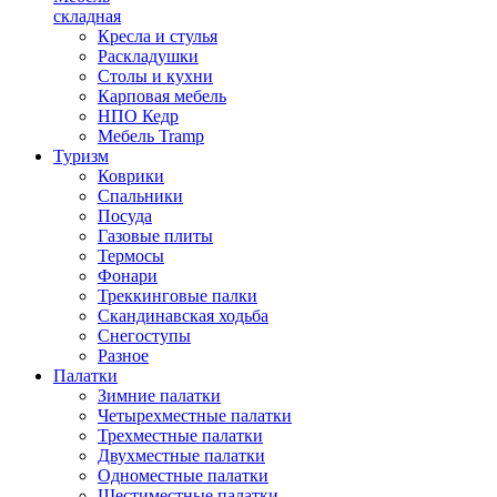
складная
Кресла и стулья
Раскладушки
Столы и кухни
Карповая мебель
НПО Кедр
Мебель Tramp
Туризм
Коврики
Спальники
Посуда
Газовые плиты
Термосы
Фонари
Треккинговые палки
Скандинавская ходьба
Снегоступы
Разное
Палатки
Зимние палатки
Четырехместные палатки
Трехместные палатки
Двухместные палатки
Одноместные палатки
Шестиместные палатки