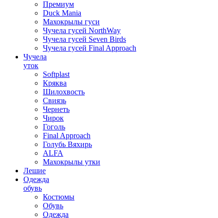
Премиум
Duck Mania
Махокрылы гуси
Чучела гусей NorthWay
Чучела гусей Seven Birds
Чучела гусей Final Approach
Чучела
уток
Softplast
Кряква
Шилохвость
Свиязь
Чернеть
Чирок
Гоголь
Final Approach
Голубь Вяхирь
ALFA
Махокрылы утки
Лешие
Одежда
обувь
Костюмы
Обувь
Одежда