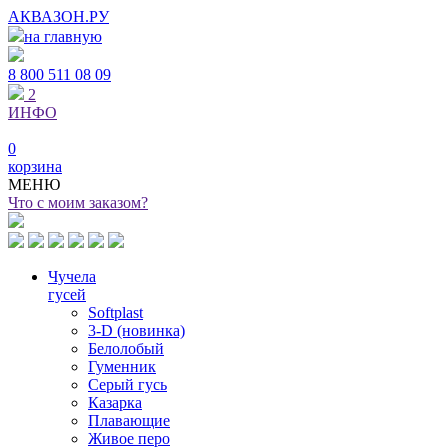
АКВАЗОН.РУ
на главную
8 800
511 08 09
2
ИНФО
0
корзина
МЕНЮ
Что с моим заказом?
Чучела
гусей
Softplast
3-D (новинка)
Белолобый
Гуменник
Серый гусь
Казарка
Плавающие
Живое перо