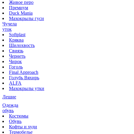
Живое перо
Премиум
Duck Mania
Махокрылы гуси
Чучела
уток
Softplast
Кряква
Шилохвость
Свиязь
Чернеть
Чирок
Гоголь
Final Approach
Голубь Вяхирь
ALFA
Махокрылы утки
Лешие
Одежда
обувь
Костюмы
Обувь
Кофты и худи
Термобелье