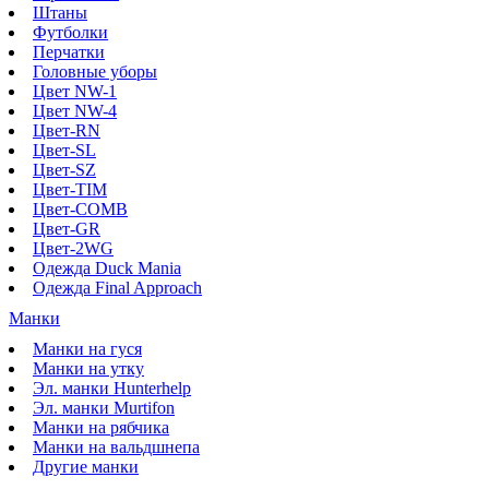
Штаны
Футболки
Перчатки
Головные уборы
Цвет NW-1
Цвет NW-4
Цвет-RN
Цвет-SL
Цвет-SZ
Цвет-TIM
Цвет-COMB
Цвет-GR
Цвет-2WG
Одежда Duck Mania
Одежда Final Approach
Манки
Манки на гуся
Манки на утку
Эл. манки Hunterhelp
Эл. манки Murtifon
Манки на рябчика
Манки на вальдшнепа
Другие манки