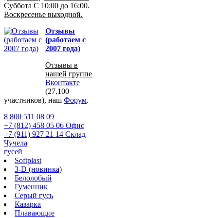
Суббота С 10:00 до 16:00.
Воскресенье выходной.
Отзывы
(работаем с
2007 года)
Отзывы в
нашей группе
Вконтакте
(27.100
участников), наш
Форум
.
8 800 511 08 09
+7 (812) 458 05 06 Офис
+7 (911) 927 21 14 Склад
Чучела
гусей
Softplast
3-D (новинка)
Белолобый
Гуменник
Серый гусь
Казарка
Плавающие