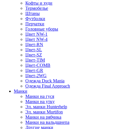
Кофты и худи
Термобелье
Штаны
Футболки
Перчатки
Головные уборы
Цвет NW-1
Цвет NW-4
Цвет-RN
Цвет-SL
Цвет-SZ
Цвет-TIM
Цвет-COMB
Цвет-GR
Цвет-2WG
Одежда Duck Mania
Одежда Final Approach
Манки
Манки на гуся
Манки на утку
Эл. манки Hunterhelp
Эл. манки Murtifon
Манки на рябчика
Манки на вальдшнепа
Другие манки