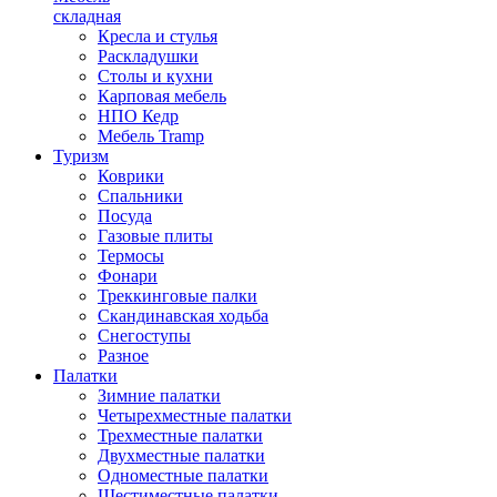
складная
Кресла и стулья
Раскладушки
Столы и кухни
Карповая мебель
НПО Кедр
Мебель Tramp
Туризм
Коврики
Спальники
Посуда
Газовые плиты
Термосы
Фонари
Треккинговые палки
Скандинавская ходьба
Снегоступы
Разное
Палатки
Зимние палатки
Четырехместные палатки
Трехместные палатки
Двухместные палатки
Одноместные палатки
Шестиместные палатки