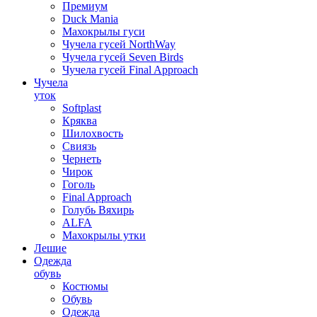
Премиум
Duck Mania
Махокрылы гуси
Чучела гусей NorthWay
Чучела гусей Seven Birds
Чучела гусей Final Approach
Чучела
уток
Softplast
Кряква
Шилохвость
Свиязь
Чернеть
Чирок
Гоголь
Final Approach
Голубь Вяхирь
ALFA
Махокрылы утки
Лешие
Одежда
обувь
Костюмы
Обувь
Одежда