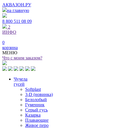
АКВАЗОН.РУ
на главную
8 800
511 08 09
2
ИНФО
0
корзина
МЕНЮ
Что с моим заказом?
Чучела
гусей
Softplast
3-D (новинка)
Белолобый
Гуменник
Серый гусь
Казарка
Плавающие
Живое перо