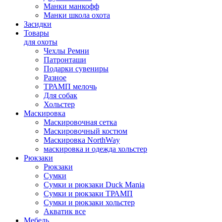
Манки манкофф
Манки школа охота
Засидки
Товары
для охоты
Чехлы Ремни
Патронташи
Подарки сувениры
Разное
ТРАМП мелочь
Для собак
Хольстер
Маскировка
Маскировочная сетка
Маскировочный костюм
Маскировка NorthWay
маскировка и одежда хольстер
Рюкзаки
Рюкзаки
Сумки
Сумки и рюкзаки Duck Mania
Сумки и рюкзаки ТРАМП
Сумки и рюкзаки хольстер
Акватик все
Мебель