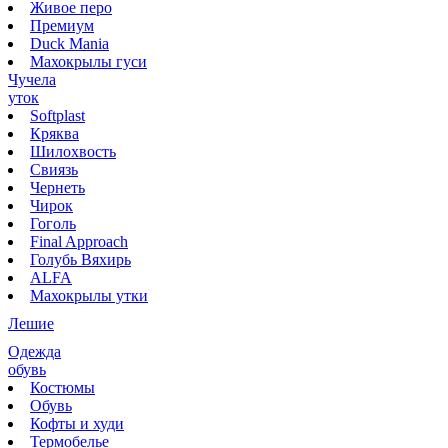
Живое перо
Премиум
Duck Mania
Махокрылы гуси
Чучела
уток
Softplast
Кряква
Шилохвость
Свиязь
Чернеть
Чирок
Гоголь
Final Approach
Голубь Вяхирь
ALFA
Махокрылы утки
Лешие
Одежда
обувь
Костюмы
Обувь
Кофты и худи
Термобелье