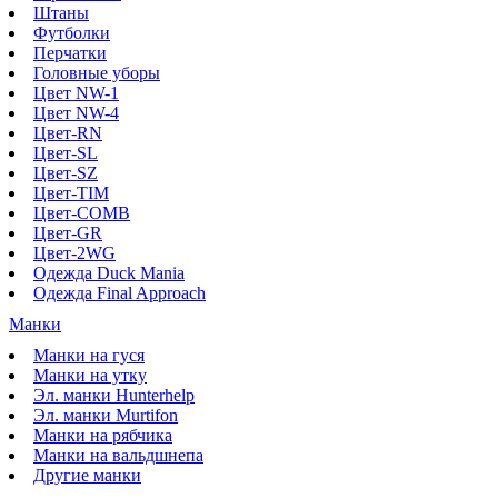
Штаны
Футболки
Перчатки
Головные уборы
Цвет NW-1
Цвет NW-4
Цвет-RN
Цвет-SL
Цвет-SZ
Цвет-TIM
Цвет-COMB
Цвет-GR
Цвет-2WG
Одежда Duck Mania
Одежда Final Approach
Манки
Манки на гуся
Манки на утку
Эл. манки Hunterhelp
Эл. манки Murtifon
Манки на рябчика
Манки на вальдшнепа
Другие манки