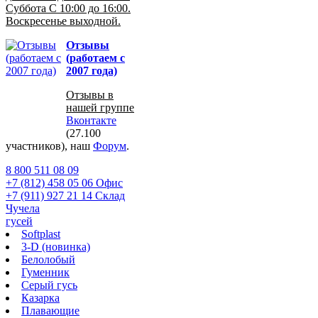
Суббота С 10:00 до 16:00.
Воскресенье выходной.
Отзывы
(работаем с
2007 года)
Отзывы в
нашей группе
Вконтакте
(27.100
участников), наш
Форум
.
8 800 511 08 09
+7 (812) 458 05 06 Офис
+7 (911) 927 21 14 Склад
Чучела
гусей
Softplast
3-D (новинка)
Белолобый
Гуменник
Серый гусь
Казарка
Плавающие