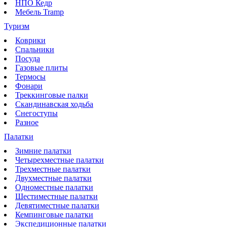
НПО Кедр
Мебель Tramp
Туризм
Коврики
Спальники
Посуда
Газовые плиты
Термосы
Фонари
Треккинговые палки
Скандинавская ходьба
Снегоступы
Разное
Палатки
Зимние палатки
Четырехместные палатки
Трехместные палатки
Двухместные палатки
Одноместные палатки
Шестиместные палатки
Девятиместные палатки
Кемпинговые палатки
Экспедиционные палатки