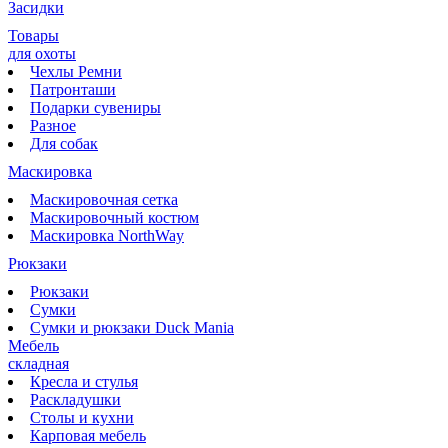
Засидки
Товары
для охоты
Чехлы Ремни
Патронташи
Подарки сувениры
Разное
Для собак
Маскировка
Маскировочная сетка
Маскировочный костюм
Маскировка NorthWay
Рюкзаки
Рюкзаки
Сумки
Сумки и рюкзаки Duck Mania
Мебель
складная
Кресла и стулья
Раскладушки
Столы и кухни
Карповая мебель