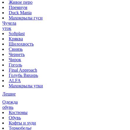
Живое перо
Премиум
Duck Mania
Махокрылы гуси
Чучела
уток
Softplast
Кряква
Шилохвость
Свиязь
Чернеть
Чирок
Гоголь
Final Approach
Голубь Вяхирь
ALFA
Махокрылы утки
Лешие
Одежда
обувь
Костюмы
Обувь
Кофты и худи
Термобелье