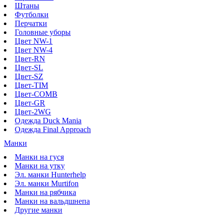
Штаны
Футболки
Перчатки
Головные уборы
Цвет NW-1
Цвет NW-4
Цвет-RN
Цвет-SL
Цвет-SZ
Цвет-TIM
Цвет-COMB
Цвет-GR
Цвет-2WG
Одежда Duck Mania
Одежда Final Approach
Манки
Манки на гуся
Манки на утку
Эл. манки Hunterhelp
Эл. манки Murtifon
Манки на рябчика
Манки на вальдшнепа
Другие манки