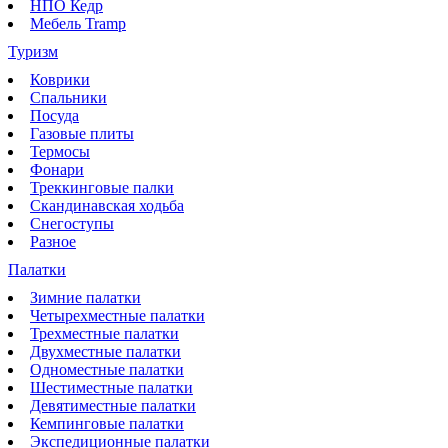
НПО Кедр
Мебель Tramp
Туризм
Коврики
Спальники
Посуда
Газовые плиты
Термосы
Фонари
Треккинговые палки
Скандинавская ходьба
Снегоступы
Разное
Палатки
Зимние палатки
Четырехместные палатки
Трехместные палатки
Двухместные палатки
Одноместные палатки
Шестиместные палатки
Девятиместные палатки
Кемпинговые палатки
Экспедиционные палатки