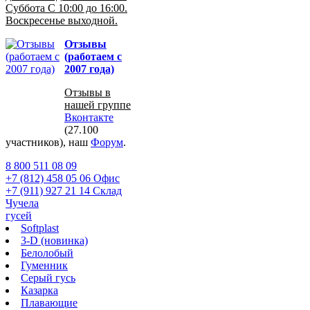
Суббота С 10:00 до 16:00.
Воскресенье выходной.
Отзывы
(работаем с
2007 года)
Отзывы в
нашей группе
Вконтакте
(27.100
участников), наш
Форум
.
8 800 511 08 09
+7 (812) 458 05 06 Офис
+7 (911) 927 21 14 Склад
Чучела
гусей
Softplast
3-D (новинка)
Белолобый
Гуменник
Серый гусь
Казарка
Плавающие