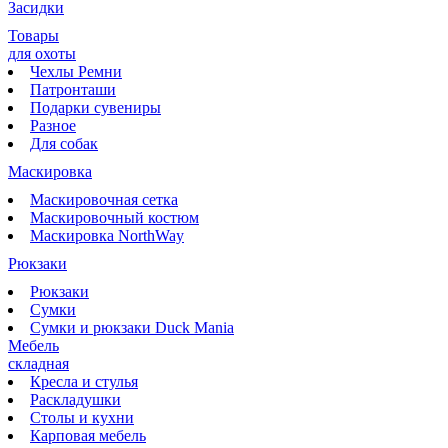
Засидки
Товары
для охоты
Чехлы Ремни
Патронташи
Подарки сувениры
Разное
Для собак
Маскировка
Маскировочная сетка
Маскировочный костюм
Маскировка NorthWay
Рюкзаки
Рюкзаки
Сумки
Сумки и рюкзаки Duck Mania
Мебель
складная
Кресла и стулья
Раскладушки
Столы и кухни
Карповая мебель