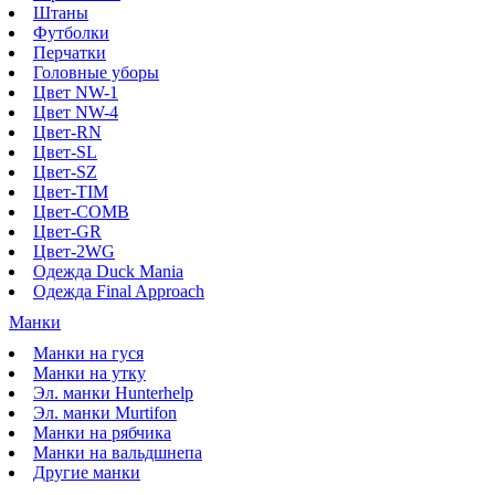
Штаны
Футболки
Перчатки
Головные уборы
Цвет NW-1
Цвет NW-4
Цвет-RN
Цвет-SL
Цвет-SZ
Цвет-TIM
Цвет-COMB
Цвет-GR
Цвет-2WG
Одежда Duck Mania
Одежда Final Approach
Манки
Манки на гуся
Манки на утку
Эл. манки Hunterhelp
Эл. манки Murtifon
Манки на рябчика
Манки на вальдшнепа
Другие манки