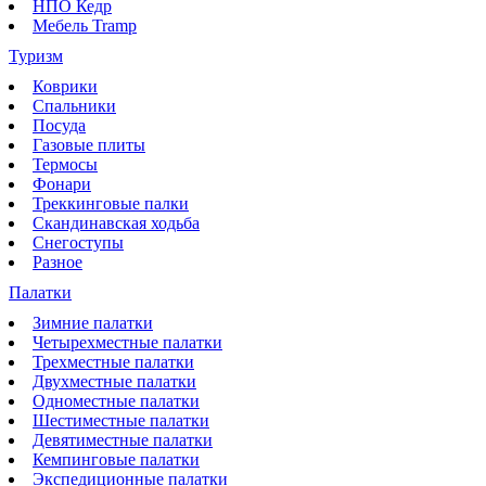
НПО Кедр
Мебель Tramp
Туризм
Коврики
Спальники
Посуда
Газовые плиты
Термосы
Фонари
Треккинговые палки
Скандинавская ходьба
Снегоступы
Разное
Палатки
Зимние палатки
Четырехместные палатки
Трехместные палатки
Двухместные палатки
Одноместные палатки
Шестиместные палатки
Девятиместные палатки
Кемпинговые палатки
Экспедиционные палатки