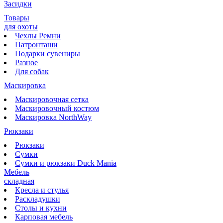
Засидки
Товары
для охоты
Чехлы Ремни
Патронташи
Подарки сувениры
Разное
Для собак
Маскировка
Маскировочная сетка
Маскировочный костюм
Маскировка NorthWay
Рюкзаки
Рюкзаки
Сумки
Сумки и рюкзаки Duck Mania
Мебель
складная
Кресла и стулья
Раскладушки
Столы и кухни
Карповая мебель