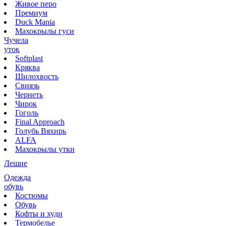
Живое перо
Премиум
Duck Mania
Махокрылы гуси
Чучела
уток
Softplast
Кряква
Шилохвость
Свиязь
Чернеть
Чирок
Гоголь
Final Approach
Голубь Вяхирь
ALFA
Махокрылы утки
Лешие
Одежда
обувь
Костюмы
Обувь
Кофты и худи
Термобелье