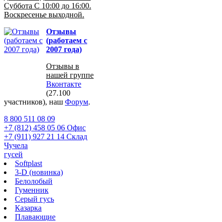
Суббота С 10:00 до 16:00.
Воскресенье выходной.
Отзывы
(работаем с
2007 года)
Отзывы в
нашей группе
Вконтакте
(27.100
участников), наш
Форум
.
8 800 511 08 09
+7 (812) 458 05 06 Офис
+7 (911) 927 21 14 Склад
Чучела
гусей
Softplast
3-D (новинка)
Белолобый
Гуменник
Серый гусь
Казарка
Плавающие