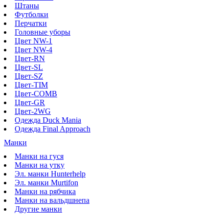
Штаны
Футболки
Перчатки
Головные уборы
Цвет NW-1
Цвет NW-4
Цвет-RN
Цвет-SL
Цвет-SZ
Цвет-TIM
Цвет-COMB
Цвет-GR
Цвет-2WG
Одежда Duck Mania
Одежда Final Approach
Манки
Манки на гуся
Манки на утку
Эл. манки Hunterhelp
Эл. манки Murtifon
Манки на рябчика
Манки на вальдшнепа
Другие манки