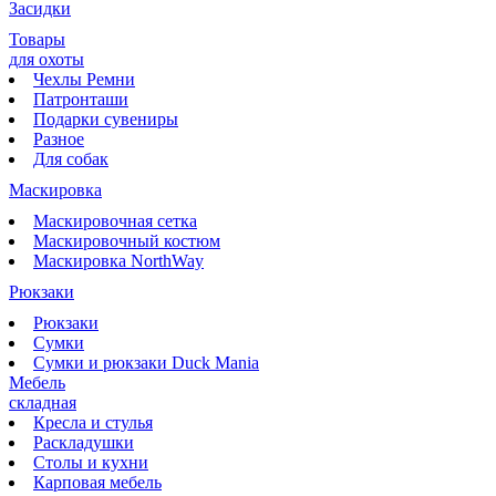
Засидки
Товары
для охоты
Чехлы Ремни
Патронташи
Подарки сувениры
Разное
Для собак
Маскировка
Маскировочная сетка
Маскировочный костюм
Маскировка NorthWay
Рюкзаки
Рюкзаки
Сумки
Сумки и рюкзаки Duck Mania
Мебель
складная
Кресла и стулья
Раскладушки
Столы и кухни
Карповая мебель