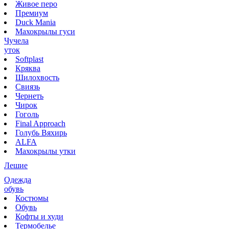
Живое перо
Премиум
Duck Mania
Махокрылы гуси
Чучела
уток
Softplast
Кряква
Шилохвость
Свиязь
Чернеть
Чирок
Гоголь
Final Approach
Голубь Вяхирь
ALFA
Махокрылы утки
Лешие
Одежда
обувь
Костюмы
Обувь
Кофты и худи
Термобелье