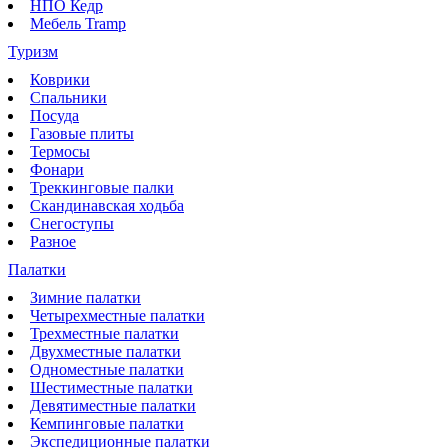
НПО Кедр
Мебель Tramp
Туризм
Коврики
Спальники
Посуда
Газовые плиты
Термосы
Фонари
Треккинговые палки
Скандинавская ходьба
Снегоступы
Разное
Палатки
Зимние палатки
Четырехместные палатки
Трехместные палатки
Двухместные палатки
Одноместные палатки
Шестиместные палатки
Девятиместные палатки
Кемпинговые палатки
Экспедиционные палатки