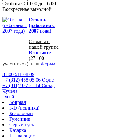
Суббота С 10:00 до 16:00.
Воскресенье выходной.
Отзывы
(работаем с
2007 года)
Отзывы в
нашей группе
Вконтакте
(27.100
участников), наш
Форум
.
8 800 511 08 09
+7 (812) 458 05 06 Офис
+7 (911) 927 21 14 Склад
Чучела
гусей
Softplast
3-D (новинка)
Белолобый
Гуменник
Серый гусь
Казарка
Плавающие