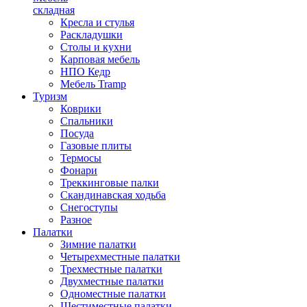
складная
Кресла и стулья
Раскладушки
Столы и кухни
Карповая мебель
НПО Кедр
Мебель Tramp
Туризм
Коврики
Спальники
Посуда
Газовые плиты
Термосы
Фонари
Треккинговые палки
Скандинавская ходьба
Снегоступы
Разное
Палатки
Зимние палатки
Четырехместные палатки
Трехместные палатки
Двухместные палатки
Одноместные палатки
Шестиместные палатки