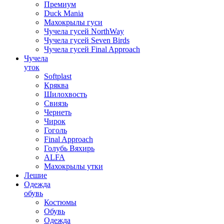
Премиум
Duck Mania
Махокрылы гуси
Чучела гусей NorthWay
Чучела гусей Seven Birds
Чучела гусей Final Approach
Чучела
уток
Softplast
Кряква
Шилохвость
Свиязь
Чернеть
Чирок
Гоголь
Final Approach
Голубь Вяхирь
ALFA
Махокрылы утки
Лешие
Одежда
обувь
Костюмы
Обувь
Одежда