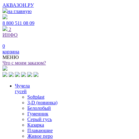
АКВАЗОН.РУ
на главную
8 800
511 08 09
2
ИНФО
0
корзина
МЕНЮ
Что с моим заказом?
Чучела
гусей
Softplast
3-D (новинка)
Белолобый
Гуменник
Серый гусь
Казарка
Плавающие
Живое перо