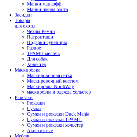
Манки манкофф
Манки школа охота
Засидки
Товары
для охоты
Чехлы Ремни
Патронташи
Подарки сувениры
Разное
ТРАМП мелочь
Для собак
Хольстер
Маскировка
Маскировочная сетка
Маскировочный костюм
Маскировка NorthWay
маскировка и одежда хольстер
Рюкзаки
Рюкзаки
Сумки
Сумки и рюкзаки Duck Mania
Сумки и рюкзаки ТРАМП
Сумки и рюкзаки хольстер
Акватик все
Мебель