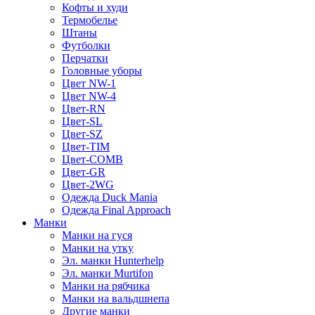
Кофты и худи
Термобелье
Штаны
Футболки
Перчатки
Головные уборы
Цвет NW-1
Цвет NW-4
Цвет-RN
Цвет-SL
Цвет-SZ
Цвет-TIM
Цвет-COMB
Цвет-GR
Цвет-2WG
Одежда Duck Mania
Одежда Final Approach
Манки
Манки на гуся
Манки на утку
Эл. манки Hunterhelp
Эл. манки Murtifon
Манки на рябчика
Манки на вальдшнепа
Другие манки