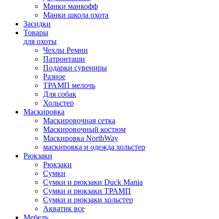
Манки манкофф
Манки школа охота
Засидки
Товары
для охоты
Чехлы Ремни
Патронташи
Подарки сувениры
Разное
ТРАМП мелочь
Для собак
Хольстер
Маскировка
Маскировочная сетка
Маскировочный костюм
Маскировка NorthWay
маскировка и одежда хольстер
Рюкзаки
Рюкзаки
Сумки
Сумки и рюкзаки Duck Mania
Сумки и рюкзаки ТРАМП
Сумки и рюкзаки хольстер
Акватик все
Мебель