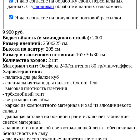
Я даю согласие на обработку своих персональных
данных. С
условиями
обработки данных ознакомлен.
Я даю согласие на получение почтовой рассылки.
9 900 руб.
Водостойкость (в мм.водяного столба):
2000
Размер внешний:
250х225 см.
Высота по центру:
205 см
Размер в сложенном состоянии:
165х30х30 см
Количество входов:
2 шт
Материал
тент:
Оксфорд 240//синтепон 80 гр/м.кв//таффета
Характеристики:
- палатка для рыбалки куб
- специальная ткань для палаток Oxford Tent
- высокая плотность плетения
- трёхслойный тент
- ветрозащитная юбка
- каркас из композитного материала и хаб из алюминиевого
сплава
- дышащая вставка на боковой грани исключает забивание
снегом материала
- нашивки из широкой светоотражающей ленты обеспечивают
безопасность на льду
- два входа расположенных напротив друг друга