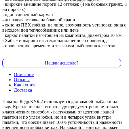
- широкие внешние пороги 12 оттяжек (4 на боковых гранях, 8
на порогах)
- один сдвоенный карман
- дышащая вставка на боковой грани
- окно из ПВХ плёнки на липе, возможность установки окна с
выходом под теплообменник или печь
- каркас палатки изготовлен из композита, диаметром 10 мм.
«Хабы» и шарики из стеклонаполненного полиамида
- проверенное временем и тысячами рыболовов качество
Нашли дешевле?
Описание
Отзывы
Как купить
Доставка
Палатка Кедр КУБ-2 используется для зимней рыбалки на
льду. Крепление палатки ко льду предусмотрено не только
классическим способом - растяжками от центров граней
палатки и по углам юбки, но и в четырёх углах внутри
палатки, что обеспечивает 100% устойчивость и надёжность
крепления на любых ветрах. На каждой грани расположен