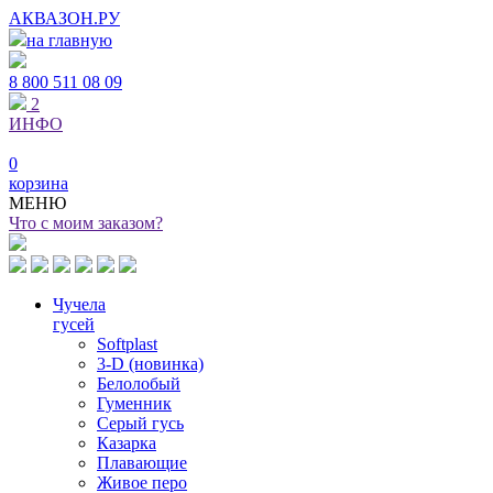
АКВАЗОН.РУ
на главную
8 800
511 08 09
2
ИНФО
0
корзина
МЕНЮ
Что с моим заказом?
Чучела
гусей
Softplast
3-D (новинка)
Белолобый
Гуменник
Серый гусь
Казарка
Плавающие
Живое перо