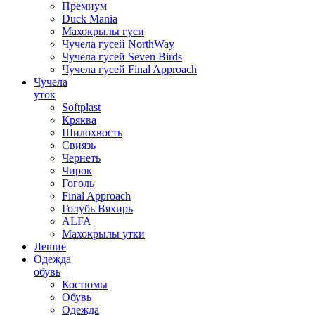
Премиум
Duck Mania
Махокрылы гуси
Чучела гусей NorthWay
Чучела гусей Seven Birds
Чучела гусей Final Approach
Чучела
уток
Softplast
Кряква
Шилохвость
Свиязь
Чернеть
Чирок
Гоголь
Final Approach
Голубь Вяхирь
ALFA
Махокрылы утки
Лешие
Одежда
обувь
Костюмы
Обувь
Одежда