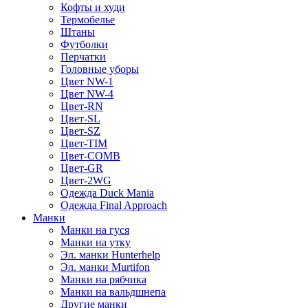
Кофты и худи
Термобелье
Штаны
Футболки
Перчатки
Головные уборы
Цвет NW-1
Цвет NW-4
Цвет-RN
Цвет-SL
Цвет-SZ
Цвет-TIM
Цвет-COMB
Цвет-GR
Цвет-2WG
Одежда Duck Mania
Одежда Final Approach
Манки
Манки на гуся
Манки на утку
Эл. манки Hunterhelp
Эл. манки Murtifon
Манки на рябчика
Манки на вальдшнепа
Другие манки