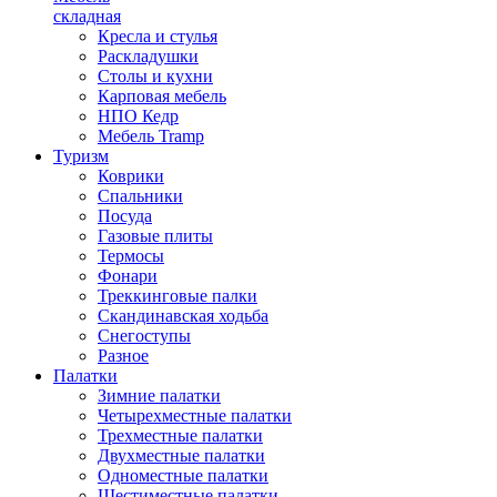
складная
Кресла и стулья
Раскладушки
Столы и кухни
Карповая мебель
НПО Кедр
Мебель Tramp
Туризм
Коврики
Спальники
Посуда
Газовые плиты
Термосы
Фонари
Треккинговые палки
Скандинавская ходьба
Снегоступы
Разное
Палатки
Зимние палатки
Четырехместные палатки
Трехместные палатки
Двухместные палатки
Одноместные палатки
Шестиместные палатки