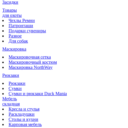
Засидки
Товары
для охоты
Чехлы Ремни
Патронташи
Подарки сувениры
Разное
Для собак
Маскировка
Маскировочная сетка
Маскировочный костюм
Маскировка NorthWay
Рюкзаки
Рюкзаки
Сумки
Сумки и рюкзаки Duck Mania
Мебель
складная
Кресла и стулья
Раскладушки
Столы и кухни
Карповая мебель