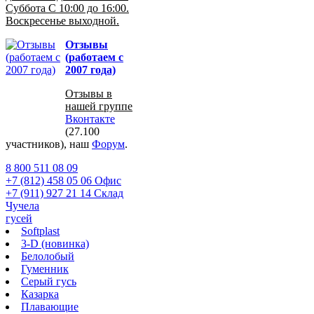
Суббота С 10:00 до 16:00.
Воскресенье выходной.
Отзывы
(работаем с
2007 года)
Отзывы в
нашей группе
Вконтакте
(27.100
участников), наш
Форум
.
8 800 511 08 09
+7 (812) 458 05 06 Офис
+7 (911) 927 21 14 Склад
Чучела
гусей
Softplast
3-D (новинка)
Белолобый
Гуменник
Серый гусь
Казарка
Плавающие