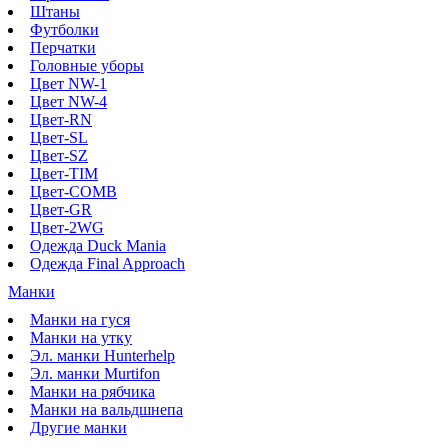
Штаны
Футболки
Перчатки
Головные уборы
Цвет NW-1
Цвет NW-4
Цвет-RN
Цвет-SL
Цвет-SZ
Цвет-TIM
Цвет-COMB
Цвет-GR
Цвет-2WG
Одежда Duck Mania
Одежда Final Approach
Манки
Манки на гуся
Манки на утку
Эл. манки Hunterhelp
Эл. манки Murtifon
Манки на рябчика
Манки на вальдшнепа
Другие манки