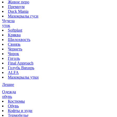
Живое перо
Премиум
Duck Mania
Махокрылы гуси
Чучела
уток
Softplast
Кряква
Шилохвость
Свиязь
Чернеть
Чирок
Гоголь
Final Approach
Голубь Вяхирь
ALFA
Махокрылы утки
Лешие
Одежда
обувь
Костюмы
Обувь
Кофты и худи
Термобелье