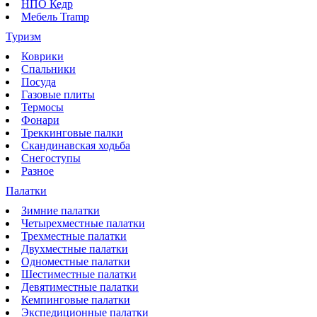
НПО Кедр
Мебель Tramp
Туризм
Коврики
Спальники
Посуда
Газовые плиты
Термосы
Фонари
Треккинговые палки
Скандинавская ходьба
Снегоступы
Разное
Палатки
Зимние палатки
Четырехместные палатки
Трехместные палатки
Двухместные палатки
Одноместные палатки
Шестиместные палатки
Девятиместные палатки
Кемпинговые палатки
Экспедиционные палатки