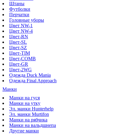
Штаны
Футболки
Перчатки
Головные уборы
Цвет NW-1
Цвет NW-4
Цвет-RN
Цвет-SL
Цвет-SZ
Цвет-TIM
Цвет-COMB
Цвет-GR
Цвет-2WG
Одежда Duck Mania
Одежда Final Approach
Манки
Манки на гуся
Манки на утку
Эл. манки Hunterhelp
Эл. манки Murtifon
Манки на рябчика
Манки на вальдшнепа
Другие манки