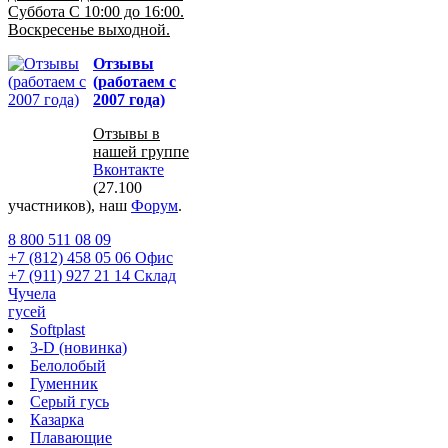
Суббота С 10:00 до 16:00.
Воскресенье выходной.
Отзывы
(работаем с
2007 года)
Отзывы в
нашей группе
Вконтакте
(27.100
участников), наш
Форум
.
8 800 511 08 09
+7 (812) 458 05 06 Офис
+7 (911) 927 21 14 Склад
Чучела
гусей
Softplast
3-D (новинка)
Белолобый
Гуменник
Серый гусь
Казарка
Плавающие