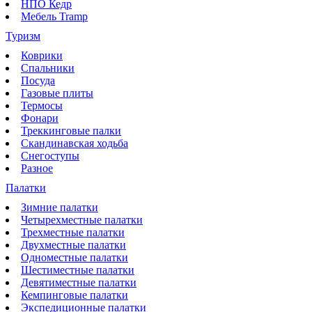
НПО Кедр
Мебель Tramp
Туризм
Коврики
Спальники
Посуда
Газовые плиты
Термосы
Фонари
Треккинговые палки
Скандинавская ходьба
Снегоступы
Разное
Палатки
Зимние палатки
Четырехместные палатки
Трехместные палатки
Двухместные палатки
Одноместные палатки
Шестиместные палатки
Девятиместные палатки
Кемпинговые палатки
Экспедиционные палатки