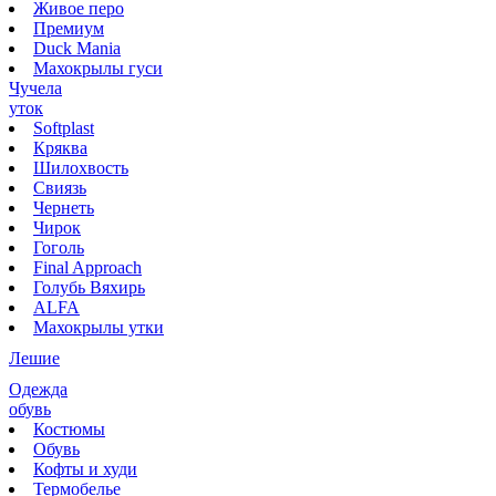
Живое перо
Премиум
Duck Mania
Махокрылы гуси
Чучела
уток
Softplast
Кряква
Шилохвость
Свиязь
Чернеть
Чирок
Гоголь
Final Approach
Голубь Вяхирь
ALFA
Махокрылы утки
Лешие
Одежда
обувь
Костюмы
Обувь
Кофты и худи
Термобелье