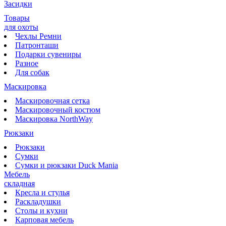
Засидки
Товары
для охоты
Чехлы Ремни
Патронташи
Подарки сувениры
Разное
Для собак
Маскировка
Маскировочная сетка
Маскировочный костюм
Маскировка NorthWay
Рюкзаки
Рюкзаки
Сумки
Сумки и рюкзаки Duck Mania
Мебель
складная
Кресла и стулья
Раскладушки
Столы и кухни
Карповая мебель