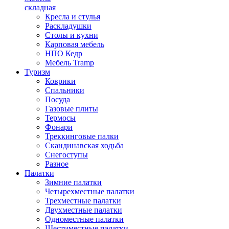
складная
Кресла и стулья
Раскладушки
Столы и кухни
Карповая мебель
НПО Кедр
Мебель Tramp
Туризм
Коврики
Спальники
Посуда
Газовые плиты
Термосы
Фонари
Треккинговые палки
Скандинавская ходьба
Снегоступы
Разное
Палатки
Зимние палатки
Четырехместные палатки
Трехместные палатки
Двухместные палатки
Одноместные палатки
Шестиместные палатки