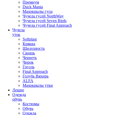
Премиум
Duck Mania
Махокрылы гуси
Чучела гусей NorthWay
Чучела гусей Seven Birds
Чучела гусей Final Approach
Чучела
уток
Softplast
Кряква
Шилохвость
Свиязь
Чернеть
Чирок
Гоголь
Final Approach
Голубь Вяхирь
ALFA
Махокрылы утки
Лешие
Одежда
обувь
Костюмы
Обувь
Одежда