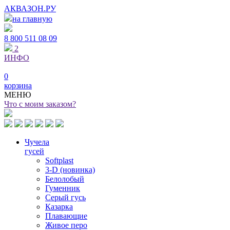
АКВАЗОН.РУ
на главную
8 800
511 08 09
2
ИНФО
0
корзина
МЕНЮ
Что с моим заказом?
Чучела
гусей
Softplast
3-D (новинка)
Белолобый
Гуменник
Серый гусь
Казарка
Плавающие
Живое перо