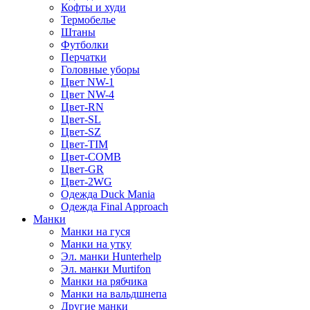
Кофты и худи
Термобелье
Штаны
Футболки
Перчатки
Головные уборы
Цвет NW-1
Цвет NW-4
Цвет-RN
Цвет-SL
Цвет-SZ
Цвет-TIM
Цвет-COMB
Цвет-GR
Цвет-2WG
Одежда Duck Mania
Одежда Final Approach
Манки
Манки на гуся
Манки на утку
Эл. манки Hunterhelp
Эл. манки Murtifon
Манки на рябчика
Манки на вальдшнепа
Другие манки