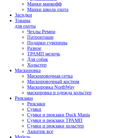
Манки манкофф
Манки школа охота
Засидки
Товары
для охоты
Чехлы Ремни
Патронташи
Подарки сувениры
Разное
ТРАМП мелочь
Для собак
Хольстер
Маскировка
Маскировочная сетка
Маскировочный костюм
Маскировка NorthWay
маскировка и одежда хольстер
Рюкзаки
Рюкзаки
Сумки
Сумки и рюкзаки Duck Mania
Сумки и рюкзаки ТРАМП
Сумки и рюкзаки хольстер
Акватик все
Мебель