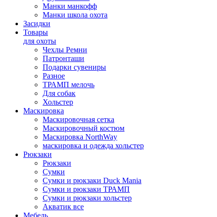
Манки манкофф
Манки школа охота
Засидки
Товары
для охоты
Чехлы Ремни
Патронташи
Подарки сувениры
Разное
ТРАМП мелочь
Для собак
Хольстер
Маскировка
Маскировочная сетка
Маскировочный костюм
Маскировка NorthWay
маскировка и одежда хольстер
Рюкзаки
Рюкзаки
Сумки
Сумки и рюкзаки Duck Mania
Сумки и рюкзаки ТРАМП
Сумки и рюкзаки хольстер
Акватик все
Мебель