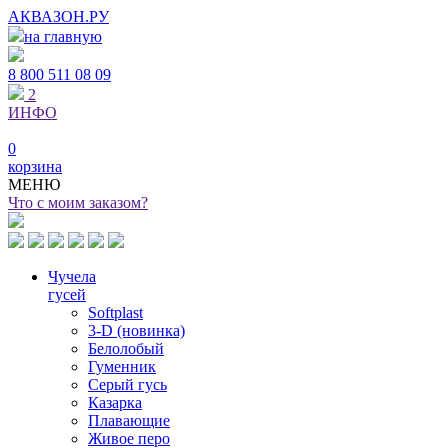
АКВАЗОН.РУ
на главную
8 800
511 08 09
2
ИНФО
0
корзина
МЕНЮ
Что с моим заказом?
Чучела
гусей
Softplast
3-D (новинка)
Белолобый
Гуменник
Серый гусь
Казарка
Плавающие
Живое перо