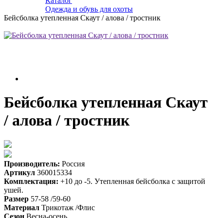
Каталог
Одежда и обувь для охоты
Бейсболка утепленная Скаут / алова / тростник
Бейсболка утепленная Скаут
/ алова / тростник
Производитель:
Россия
Артикул
360015334
Комплектация:
+10 до -5. Утепленная бейсболка с защитой
ушей.
Размер
57-58 /59-60
Материал
Трикотаж /Флис
Сезон
Весна-осень