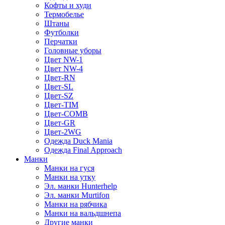
Кофты и худи
Термобелье
Штаны
Футболки
Перчатки
Головные уборы
Цвет NW-1
Цвет NW-4
Цвет-RN
Цвет-SL
Цвет-SZ
Цвет-TIM
Цвет-COMB
Цвет-GR
Цвет-2WG
Одежда Duck Mania
Одежда Final Approach
Манки
Манки на гуся
Манки на утку
Эл. манки Hunterhelp
Эл. манки Murtifon
Манки на рябчика
Манки на вальдшнепа
Другие манки