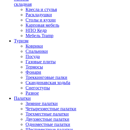
складная
Кресла и стулья
Раскладушки
Столы и кухни
Карповая мебель
НПО Кедр
Мебель Tramp
Туризм
Коврики
Спальники
Посуда
Газовые плиты
Термосы
Фонари
Треккинговые палки
Скандинавская ходьба
Снегоступы
Разное
Палатки
Зимние палатки
Четырехместные палатки
Трехместные палатки
Двухместные палатки
Одноместные палатки
Шестиместные палатки