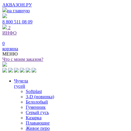
АКВАЗОН.РУ
на главную
8 800
511 08 09
2
ИНФО
0
корзина
МЕНЮ
Что с моим заказом?
Чучела
гусей
Softplast
3-D (новинка)
Белолобый
Гуменник
Серый гусь
Казарка
Плавающие
Живое перо