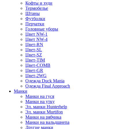
Кофты и худи
Термобелье
Штаны
Футболки
Перчатки
Головные уборы
Цвет NW-1
Цвет NW-4
Цвет-RN
Цвет-SL
Цвет-SZ
Цвет-TIM
Цвет-COMB
Цвет-GR
Цвет-2WG
Одежда Duck Mania
Одежда Final Approach
Манки
Манки на гуся
Манки на утку
Эл. манки Hunterhelp
Эл. манки Murtifon
Манки на рябчика
Манки на вальдшнепа
Другие манки