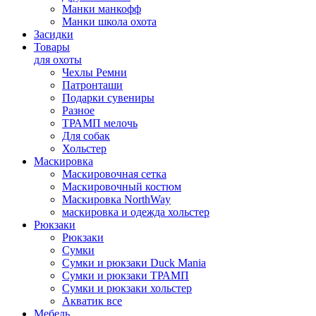
Манки манкофф
Манки школа охота
Засидки
Товары
для охоты
Чехлы Ремни
Патронташи
Подарки сувениры
Разное
ТРАМП мелочь
Для собак
Хольстер
Маскировка
Маскировочная сетка
Маскировочный костюм
Маскировка NorthWay
маскировка и одежда хольстер
Рюкзаки
Рюкзаки
Сумки
Сумки и рюкзаки Duck Mania
Сумки и рюкзаки ТРАМП
Сумки и рюкзаки хольстер
Акватик все
Мебель