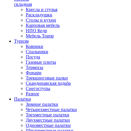
складная
Кресла и стулья
Раскладушки
Столы и кухни
Карповая мебель
НПО Кедр
Мебель Tramp
Туризм
Коврики
Спальники
Посуда
Газовые плиты
Термосы
Фонари
Треккинговые палки
Скандинавская ходьба
Снегоступы
Разное
Палатки
Зимние палатки
Четырехместные палатки
Трехместные палатки
Двухместные палатки
Одноместные палатки
Шестиместные палатки