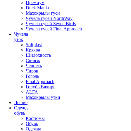
Премиум
Duck Mania
Махокрылы гуси
Чучела гусей NorthWay
Чучела гусей Seven Birds
Чучела гусей Final Approach
Чучела
уток
Softplast
Кряква
Шилохвость
Свиязь
Чернеть
Чирок
Гоголь
Final Approach
Голубь Вяхирь
ALFA
Махокрылы утки
Лешие
Одежда
обувь
Костюмы
Обувь
Одежда