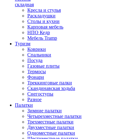
складная
Кресла и стулья
Раскладушки
Столы и кухни
Карповая мебель
НПО Кедр
Мебель Tramp
Туризм
Коврики
Спальники
Посуда
Газовые плиты
Термосы
Фонари
Треккинговые палки
Скандинавская ходьба
Снегоступы
Разное
Палатки
Зимние палатки
Четырехместные палатки
Трехместные палатки
Двухместные палатки
Одноместные палатки
Шестиместные палатки