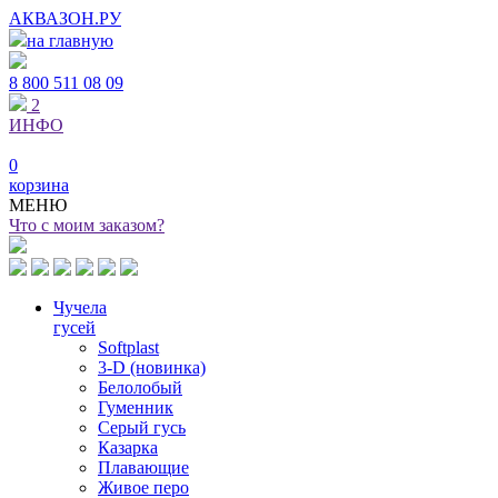
АКВАЗОН.РУ
на главную
8 800
511 08 09
2
ИНФО
0
корзина
МЕНЮ
Что с моим заказом?
Чучела
гусей
Softplast
3-D (новинка)
Белолобый
Гуменник
Серый гусь
Казарка
Плавающие
Живое перо