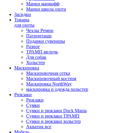
Манки манкофф
Манки школа охота
Засидки
Товары
для охоты
Чехлы Ремни
Патронташи
Подарки сувениры
Разное
ТРАМП мелочь
Для собак
Хольстер
Маскировка
Маскировочная сетка
Маскировочный костюм
Маскировка NorthWay
маскировка и одежда хольстер
Рюкзаки
Рюкзаки
Сумки
Сумки и рюкзаки Duck Mania
Сумки и рюкзаки ТРАМП
Сумки и рюкзаки хольстер
Акватик все
Мебель