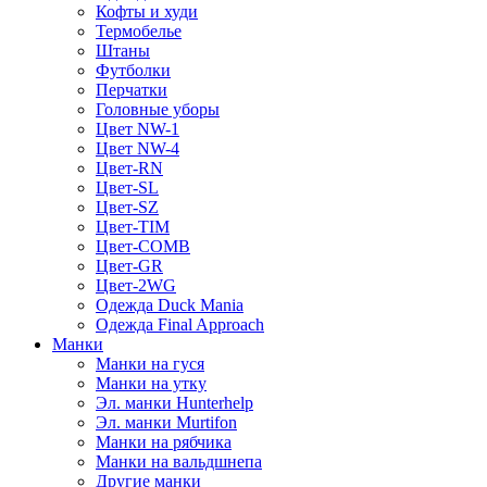
Кофты и худи
Термобелье
Штаны
Футболки
Перчатки
Головные уборы
Цвет NW-1
Цвет NW-4
Цвет-RN
Цвет-SL
Цвет-SZ
Цвет-TIM
Цвет-COMB
Цвет-GR
Цвет-2WG
Одежда Duck Mania
Одежда Final Approach
Манки
Манки на гуся
Манки на утку
Эл. манки Hunterhelp
Эл. манки Murtifon
Манки на рябчика
Манки на вальдшнепа
Другие манки