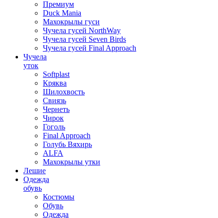
Премиум
Duck Mania
Махокрылы гуси
Чучела гусей NorthWay
Чучела гусей Seven Birds
Чучела гусей Final Approach
Чучела
уток
Softplast
Кряква
Шилохвость
Свиязь
Чернеть
Чирок
Гоголь
Final Approach
Голубь Вяхирь
ALFA
Махокрылы утки
Лешие
Одежда
обувь
Костюмы
Обувь
Одежда