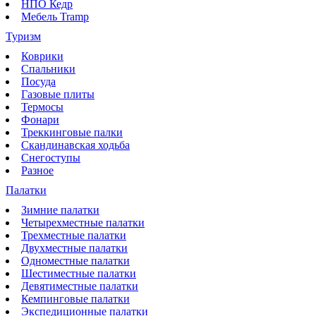
НПО Кедр
Мебель Tramp
Туризм
Коврики
Спальники
Посуда
Газовые плиты
Термосы
Фонари
Треккинговые палки
Скандинавская ходьба
Снегоступы
Разное
Палатки
Зимние палатки
Четырехместные палатки
Трехместные палатки
Двухместные палатки
Одноместные палатки
Шестиместные палатки
Девятиместные палатки
Кемпинговые палатки
Экспедиционные палатки