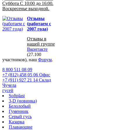
Суббота С 10:00 до 16:00.
Воскресенье выходной.
Отзывы
(работаем с
2007 года)
Отзывы в
нашей группе
Вконтакте
(27.100
участников), наш
Форум
.
8 800 511 08 09
+7 (812) 458 05 06 Офис
+7 (911) 927 21 14 Склад
Чучела
гусей
Softplast
3-D (новинка)
Белолобый
Гуменник
Серый гусь
Казарка
Плавающие