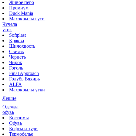
Живое перо
Премиум
Duck Mania
Махокрылы гуси
Чучела
уток
Softplast
Кряква
Шилохвость
Свиязь
Чернеть
Чирок
Гоголь
Final Approach
Голубь Вяхирь
ALFA
Махокрылы утки
Лешие
Одежда
обувь
Костюмы
Обувь
Кофты и худи
Термобелье