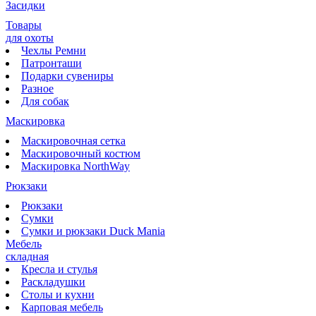
Засидки
Товары
для охоты
Чехлы Ремни
Патронташи
Подарки сувениры
Разное
Для собак
Маскировка
Маскировочная сетка
Маскировочный костюм
Маскировка NorthWay
Рюкзаки
Рюкзаки
Сумки
Сумки и рюкзаки Duck Mania
Мебель
складная
Кресла и стулья
Раскладушки
Столы и кухни
Карповая мебель