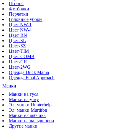
Штаны
Футболки
Перчатки
Головные уборы
Цвет NW-1
Цвет NW-4
Цвет-RN
Цвет-SL
Цвет-SZ
Цвет-TIM
Цвет-COMB
Цвет-GR
Цвет-2WG
Одежда Duck Mania
Одежда Final Approach
Манки
Манки на гуся
Манки на утку
Эл. манки Hunterhelp
Эл. манки Murtifon
Манки на рябчика
Манки на вальдшнепа
Другие манки