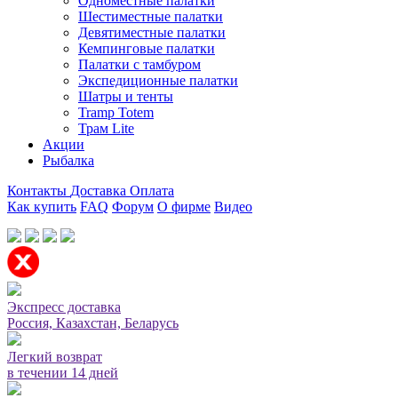
Одноместные палатки
Шестиместные палатки
Девятиместные палатки
Кемпинговые палатки
Палатки с тамбуром
Экспедиционные палатки
Шатры и тенты
Tramp Totem
Трам Lite
Акции
Рыбалка
Контакты
Доставка
Оплата
Как купить
FAQ
Форум
О фирме
Видео
Мы принимаем карты или оплата при получении
Экспресс доставка
Россия, Казахстан, Беларусь
Легкий возврат
в течении 14 дней