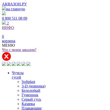
АКВАЗОН.РУ
на главную
8 800
511 08 09
2
ИНФО
0
корзина
МЕНЮ
Что с моим заказом?
Чучела
гусей
Softplast
3-D (новинка)
Белолобый
Гуменник
Серый гусь
Казарка
Плавающие