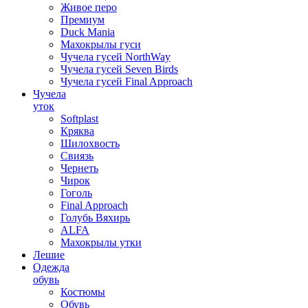
Живое перо
Премиум
Duck Mania
Махокрылы гуси
Чучела гусей NorthWay
Чучела гусей Seven Birds
Чучела гусей Final Approach
Чучела
уток
Softplast
Кряква
Шилохвость
Свиязь
Чернеть
Чирок
Гоголь
Final Approach
Голубь Вяхирь
ALFA
Махокрылы утки
Лешие
Одежда
обувь
Костюмы
Обувь