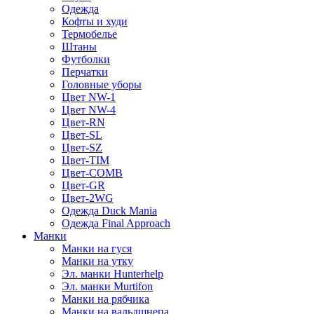
Одежда
Кофты и худи
Термобелье
Штаны
Футболки
Перчатки
Головные уборы
Цвет NW-1
Цвет NW-4
Цвет-RN
Цвет-SL
Цвет-SZ
Цвет-TIM
Цвет-COMB
Цвет-GR
Цвет-2WG
Одежда Duck Mania
Одежда Final Approach
Манки
Манки на гуся
Манки на утку
Эл. манки Hunterhelp
Эл. манки Murtifon
Манки на рябчика
Манки на вальдшнепа