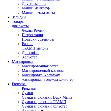
Другие манки
Манки манкофф
Манки школа охота
Засидки
Товары
для охоты
Чехлы Ремни
Патронташи
Подарки сувениры
Разное
ТРАМП мелочь
Для собак
Хольстер
Маскировка
Маскировочная сетка
Маскировочный костюм
Маскировка NorthWay
маскировка и одежда хольстер
Рюкзаки
Рюкзаки
Сумки
Сумки и рюкзаки Duck Mania
Сумки и рюкзаки ТРАМП
Сумки и рюкзаки хольстер
Акватик все